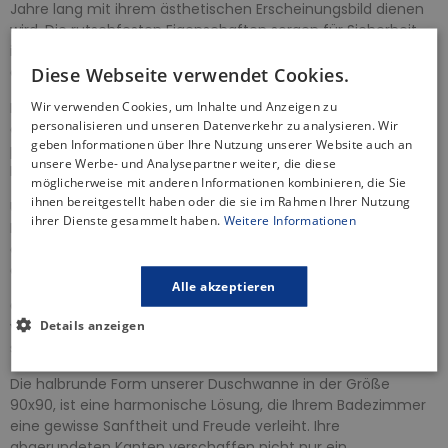
Jahre lang mit ihrem ästhetischen Erscheinungsbild dienen
wird. Die rutschfesten Eigenschaften sorgen für Sicherheit,
ihre Oberfläche hält die Wassertemperatur lange Zeit
aufrecht.
Diese Webseite verwendet Cookies.
Wir verwenden Cookies, um Inhalte und Anzeigen zu
Ein weiterer Vorteil ist die einfache Montage. Mit den
personalisieren und unseren Datenverkehr zu analysieren. Wir
einfachen und intuitiven Anweisungen können Sie sie
geben Informationen über Ihre Nutzung unserer Website auch an
problemlos selbst installieren oder mit minimaler Hilfe eines
unsere Werbe- und Analysepartner weiter, die diese
Fachmanns.
möglicherweise mit anderen Informationen kombinieren, die Sie
ihnen bereitgestellt haben oder die sie im Rahmen Ihrer Nutzung
Unabhängig vom Stil Ihres Badezimmers passt sich unsere
ihrer Dienste gesammelt haben.
Weitere Informationen
Duschwanne perfekt an. Ihr elegantes Design und die Vielfalt
an verfügbaren Größen ermöglichen eine ideale Anpassung
an Ihre Bedürfnisse.
Alle akzeptieren
Genießen Sie entspannende Duschen und seien Sie
Details anzeigen
versichert, dass unsere Duschwanne nicht nur funktional,
sondern auch auf Ihre Bedürfnisse zugeschnitten ist.
Die halbrunde Form unserer Duschwanne in der Größe
90x90, ist eine harmonische Lösung, die Ihrem Badezimmer
eine gewisse Sanftheit und Freude verleiht. Ihre
abgerundeten Kanten verschaffen nicht nur ein