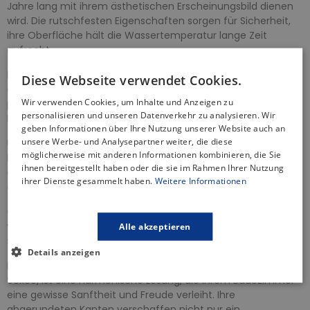
Jahre lang mit ihrem ästhetischen Erscheinungsbild dienen
wird. Die rutschfesten Eigenschaften sorgen für Sicherheit,
ihre Oberfläche hält die Wassertemperatur lange Zeit
aufrecht.
Ein weiterer Vorteil ist die einfache Montage. Mit den
Diese Webseite verwendet Cookies.
einfachen und intuitiven Anweisungen können Sie sie
Wir verwenden Cookies, um Inhalte und Anzeigen zu
problemlos selbst installieren oder mit minimaler Hilfe eines
personalisieren und unseren Datenverkehr zu analysieren. Wir
Fachmanns.
geben Informationen über Ihre Nutzung unserer Website auch an
unsere Werbe- und Analysepartner weiter, die diese
Unabhängig vom Stil Ihres Badezimmers passt sich unsere
möglicherweise mit anderen Informationen kombinieren, die Sie
Duschwanne perfekt an. Ihr elegantes Design und die Vielfalt
ihnen bereitgestellt haben oder die sie im Rahmen Ihrer Nutzung
an verfügbaren Größen ermöglichen eine ideale Anpassung
ihrer Dienste gesammelt haben.
Weitere Informationen
an Ihre Bedürfnisse.
Genießen Sie entspannende Duschen und seien Sie
versichert, dass unsere Duschwanne nicht nur funktional,
Alle akzeptieren
sondern auch auf Ihre Bedürfnisse zugeschnitten ist.
Details anzeigen
Die halbrunde Form unserer Duschwanne in der Größe
90x90, ist eine harmonische Lösung, die Ihrem Badezimmer
eine gewisse Sanftheit und Freude verleiht. Ihre
abgerundeten Kanten verschaffen nicht nur ein