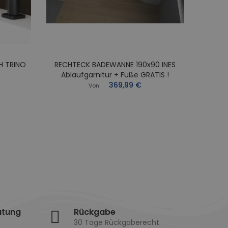
H TRINO
RECHTECK BADEWANNE 190x90 INES
RECHT
Ablaufgarnitur + Füße GRATIS !
Abl
369,99 €
Von
atung
Rückgabe
30 Tage Rückgaberecht