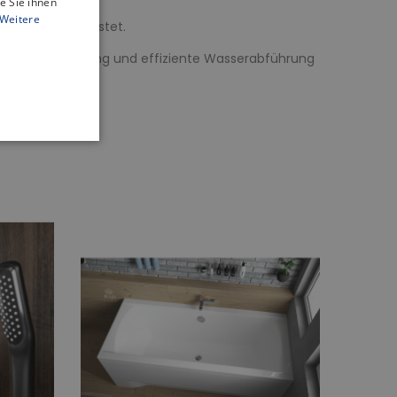
e Sie ihnen
Weitere
wanne gewährleistet.
rragende Leistung und effiziente Wasserabführung