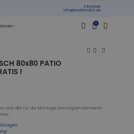
Kontakt
info@badland24.de
0
tionen
CH 80x80 PATIO
ATIS !
on und alle für die Montage benötigten Elemente
mmer.
itstagen.
ung!