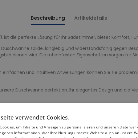
Beschreibung
Artikeldetails
 ist die perfekte Lösung für Ihr Badezimmer, bietet Komfort, Funk
re Duschwanne solide, langlebig und widerstandsfähig gegen Besc
sbild dienen wird. Die rutschfesten Eigenschaften sorgen für Sic
en einfachen und intuitiven Anweisungen können Sie sie problemlo
unsere Duschwanne perfekt an. Ihr elegantes Design und die Vi
ersichert, dass unsere Duschwanne nicht nur funktional, sonder
seite verwendet Cookies.
e 80x80, verleiht Ihrem Badezimmer ein modernes und schlichte
Cookies, um Inhalte und Anzeigen zu personalisieren und unseren Datenver
ir geben Informationen über Ihre Nutzung unserer Website auch an unsere W
fort und leichte Reinigung gewährleistet.