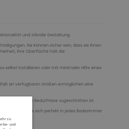
tionalität und stilvolle Gestaltung.
hädigungen. Sie können sicher sein, dass sie Ihnen
herheit, ihre Oberfläche hält die
s selbst installieren oder mit minimaler Hilfe eines
elfalt an verfügbaren Größen ermöglichen eine
n auch auf Ihre Bedürfnisse zugeschnitten ist.
s Aussehen, das sich perfekt in jedes Badezimmer
kehr zu
erbe- und