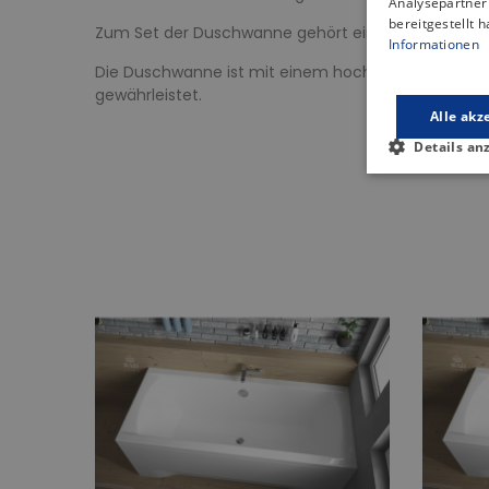
Analysepartner 
bereitgestellt 
Zum Set der Duschwanne gehört ein solider Rahmen,
Informationen
Die Duschwanne ist mit einem hochwertigen Ablauf
gewährleistet.
Alle akz
Details an