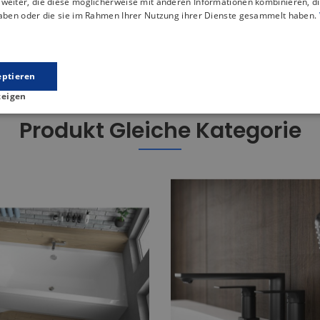
weiter, die diese möglicherweise mit anderen Informationen kombinieren, di
haben oder die sie im Rahmen Ihrer Nutzung ihrer Dienste gesammelt haben.
 der eine stabile Unterstützung für die Konstruktion der Dusch
 mit einem Durchmesser von ⌀ 90 ausgestattet, der eine hervo
eptieren
zeigen
Produkt Gleiche Kategorie