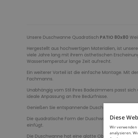
Unsere Duschwanne Quadratisch
PATIO 80x80
Weiß
Hergestellt aus hochwertigen Materialien, ist unse
viele Jahre lang mit ihrem ästhetischen Erscheinung
Wassertemperatur lange Zeit aufrecht.
Ein weiterer Vorteil ist die einfache Montage. Mit d
Fachmanns.
Unabhängig vom Stil Ihres Badezimmers passt sich 
ideale Anpassung an Ihre Bedürfnisse.
Genießen Sie entspannende Duschen und seien Sie v
Diese Web
Die quadratische Form der Duschwanne in der Größ
einfügt.
Wir verwenden 
analysieren. W
Die Duschwanne hat eine glatte Oberfläche, die Kom