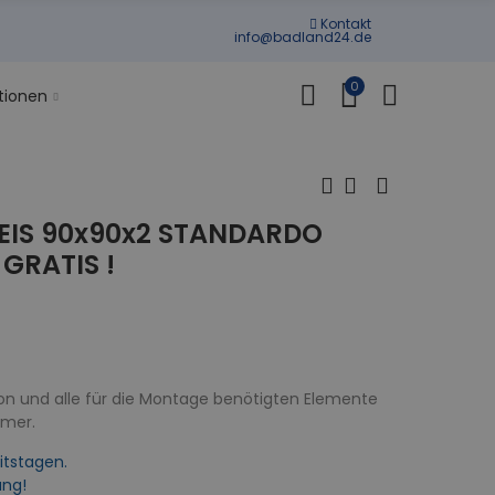
Kontakt
info@badland24.de
0
tionen
IS 90x90x2 STANDARDO
 GRATIS !
on und alle für die Montage benötigten Elemente
mmer.
itstagen.
ung!