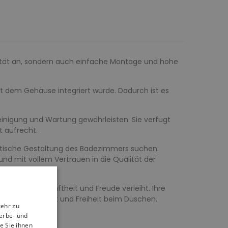
lität an, sondern auch einfache Montage und hohe
t dem Gehäuse integriert wurde. Dadurch ist es
einigung und Wartung gewährleisten. Sie verfügt
t aufrecht.
hetische Gestaltung des Badezimmers suchen.
und mit vollem Vertrauen in die Qualität der
e gewisse Sanftheit und Freude verleiht. Ihre
gen für Komfort und Freiheit beim Duschen.
kehr zu
erbe- und
e Sie ihnen