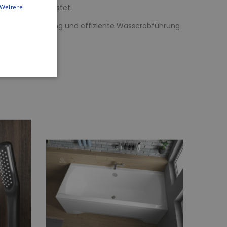
wanne gewährleistet.
Weitere
rragende Leistung und effiziente Wasserabführung