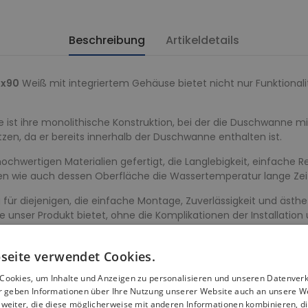
Beschreibung
Artikeldetails
x90
Weiß mit integriertem Gehäuse bietet nicht nur Funktiona
 ist ihre monolithische Konstruktion, bei der die Duschwanne mi
tzen, da er bereits innerhalb der Duschwanne enthalten ist.
hwertigen Materialien gefertigt, die Langlebigkeit, einfache R
eten wie auch dessen Oberfläche die Wassertemperatur lange Zei
für diejenigen, die einfache Montage, Zuverlässigkeit und äst
e unser Produkt bietet, ohne die Komplikationen der Installation 
e 90x90, ist eine harmonische Lösung, die Ihrem Badezimmer ein
seite verwendet Cookies.
thetisches Element, sondern optimieren auch den Raum und sor
Cookies, um Inhalte und Anzeigen zu personalisieren und unseren Datenver
ir geben Informationen über Ihre Nutzung unserer Website auch an unsere W
fort und leichte Reinigung gewährleistet.
weiter, die diese möglicherweise mit anderen Informationen kombinieren, di