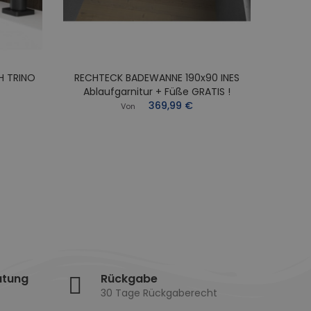
H TRINO
RECHTECK BADEWANNE 190x90 INES
RECHT
Ablaufgarnitur + Füße GRATIS !
Abl
369,99 €
Von
atung
Rückgabe
30 Tage Rückgaberecht