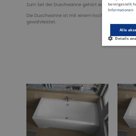
Zum Set der Duschwanne gehört ein solider Rahmen,
bereitgestellt 
Informationen
Die Duschwanne ist mit einem hochwertigen Ablauf
gewährleistet.
Alle akz
Details an