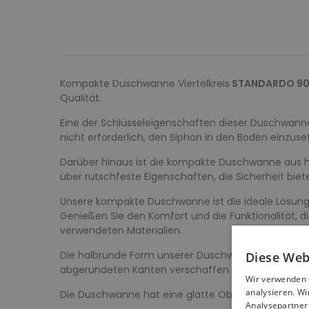
Kompakte Duschwanne Viertelkreis
STANDARDO 90
Qualität.
Eine der Schlüsseleigenschaften dieser Duschwanne
nicht erforderlich, den Siphon in den Boden einzuse
Darüber hinaus ist die kompakte Duschwanne aus hoc
über rutschfeste Eigenschaften, die Sicherheit bi
Unsere kompakte Duschwanne ist die ideale Lösung 
Genießen Sie den Komfort und die Funktionalität, di
verwendeten Materialien.
Die halbrunde Form unserer Duschwanne in der Größ
Diese Web
abgerundeten Kanten verschaffen nicht nur ein äs
Wir verwenden 
analysieren. W
Die Duschwanne hat eine glatte Oberfläche, die Kom
Analysepartner 