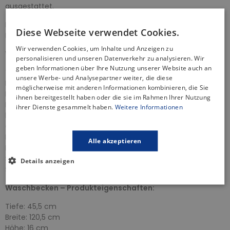
ausgestattet.
Das CREAZ-Möbelwaschbecken begeistert durch seine
Diese Webseite verwendet Cookies.
Leichtigkeit und zarte Formen mit extrem dünnen Wänden.
Wir verwenden Cookies, um Inhalte und Anzeigen zu
Waschtischunterschrank – Produkteigenschaften:
personalisieren und unseren Datenverkehr zu analysieren. Wir
geben Informationen über Ihre Nutzung unserer Website auch an
Tiefe: 44,7 cm
unsere Werbe- und Analysepartner weiter, die diese
Breite: 119,4 cm
möglicherweise mit anderen Informationen kombinieren, die Sie
Höhe: 53,3 cm
ihnen bereitgestellt haben oder die sie im Rahmen Ihrer Nutzung
Frontplatte- und Korpusmaterial: wasserfeste Spanplatte
ihrer Dienste gesammelt haben.
Weitere Informationen
lackierte Schrankfront
Öffnungsmethode: Schubladen
Farbe: Weiß
Alle akzeptieren
Badezimmerschrank vormontiert
Soft-Closing-Schubladen
Details anzeigen
Schranktyp: hängendgefräste, verdeckte Griffe
Waschbecken – Produkteigenschaften:
Tiefe: 45,5 cm
Breite: 120,5 cm
Höhe: 16 cm