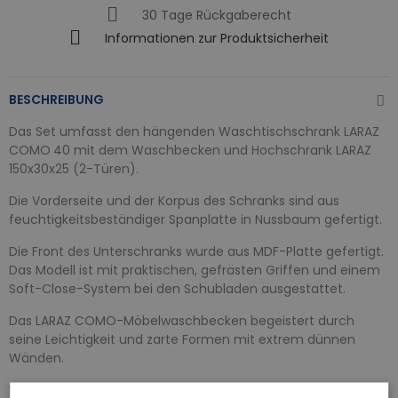
30 Tage Rückgaberecht
Informationen zur Produktsicherheit
BESCHREIBUNG
Das Set umfasst den hängenden Waschtischschrank LARAZ
COMO
40 mit dem Waschbecken und Hochschrank LARAZ
150x30x25 (2-Türen).
Die Vorderseite und der Korpus des Schranks sind aus
feuchtigkeitsbeständiger Spanplatte in Nussbaum gefertigt.
Die Front des Unterschranks wurde aus MDF-Platte gefertigt.
Das Modell ist mit praktischen, gefrästen Griffen und einem
Soft-Close-System bei den Schubladen ausgestattet.
Das LARAZ COMO-Möbelwaschbecken begeistert durch
seine Leichtigkeit und zarte Formen mit extrem dünnen
Wänden.
Waschtischunterschrank – Produkteigenschaften: