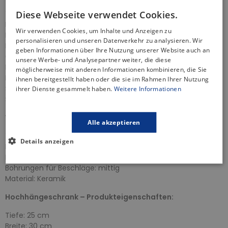
Diese Webseite verwendet Cookies.
Tiefe: 21,5 cm
Breite: 39,2 cm
Wir verwenden Cookies, um Inhalte und Anzeigen zu
Höhe: 59 cm
personalisieren und unseren Datenverkehr zu analysieren. Wir
Frontplatte- und Korpusmaterial: wasserfeste Spanplatte
geben Informationen über Ihre Nutzung unserer Website auch an
Öffnungsmethode: Tür
unsere Werbe- und Analysepartner weiter, die diese
Farbe: Nussbaum
möglicherweise mit anderen Informationen kombinieren, die Sie
Badezimmerschrank zur Selbstmontage
ihnen bereitgestellt haben oder die sie im Rahmen Ihrer Nutzung
Soft-Closing-Türen
ihrer Dienste gesammelt haben.
Weitere Informationen
Silber Möbelgriffe
Waschbecken – Produkteigenschaften:
Alle akzeptieren
Tiefe: 22 cm
Details anzeigen
Breite: 40 cm
Höhe: 14,5cm
Bohrungen für Beschläge: mittig
Material: Keramik
Hochhängeschrank – Produkteigenschaften:
Tiefe: 25 cm
Breite: 30 cm