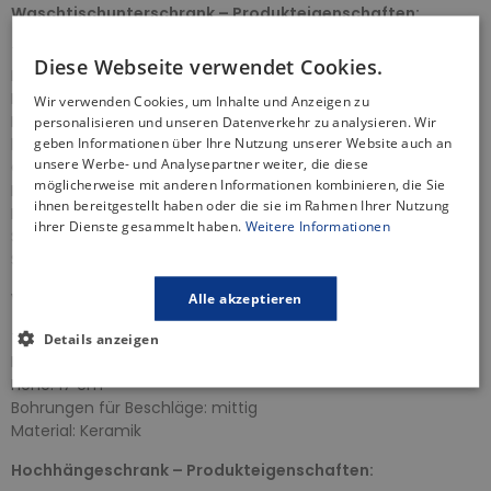
Waschtischunterschrank – Produkteigenschaften:
Tiefe: 37,5 cm
Diese Webseite verwendet Cookies.
Breite: 79,4 cm
Höhe: 54,9 cm
Wir verwenden Cookies, um Inhalte und Anzeigen zu
Frontplatte- und Korpusmaterial: wasserfeste Spanplatte
personalisieren und unseren Datenverkehr zu analysieren. Wir
geben Informationen über Ihre Nutzung unserer Website auch an
lackierte Schrankfront
unsere Werbe- und Analysepartner weiter, die diese
Öffnungsmethode: Schubladen
möglicherweise mit anderen Informationen kombinieren, die Sie
Farbe: Weiß
ihnen bereitgestellt haben oder die sie im Rahmen Ihrer Nutzung
Badezimmerschrank zur Selbstmontage
ihrer Dienste gesammelt haben.
Weitere Informationen
Soft-Closing-Schubladen
Schranktyp: hängendgefräste, verdeckte Griffe
Waschbecken – Produkteigenschaften:
Alle akzeptieren
Tiefe: 38 cm
Details anzeigen
Breite: 80 cm
Höhe: 17 cm
Bohrungen für Beschläge: mittig
Material: Keramik
Hochhängeschrank – Produkteigenschaften: