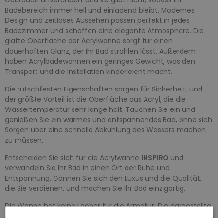
Badebereich immer hell und einladend bleibt. Modernes
Design und zeitloses Aussehen passen perfekt in jedes
Badezimmer und schaffen eine elegante Atmosphäre. Die
glatte Oberfläche der Acrylwanne sorgt für einen
dauerhaften Glanz, der Ihr Bad strahlen lässt. Außerdem
haben Acrylbadewannen ein geringes Gewicht, was den
Transport und die Installation kinderleicht macht.
Die rutschfesten Eigenschaften sorgen für Sicherheit, und
der größte Vorteil ist die Oberfläche aus Acryl, die die
Wassertemperatur sehr lange hält. Tauchen Sie ein und
genießen Sie ein warmes und entspannendes Bad, ohne sich
Sorgen über eine schnelle Abkühlung des Wassers machen
zu müssen.
Entscheiden Sie sich für die Acrylwanne
INSPIRO
und
verwandeln Sie Ihr Bad in einen Ort der Ruhe und
Entspannung. Gönnen Sie sich den Luxus und die Qualität,
die Sie verdienen, und machen Sie Ihr Bad einzigartig.
Die Wanne hat keine Löcher für die Armatur. Die dargestellte
Armatur gilt nur als ein Beispiel und ist nicht im Set