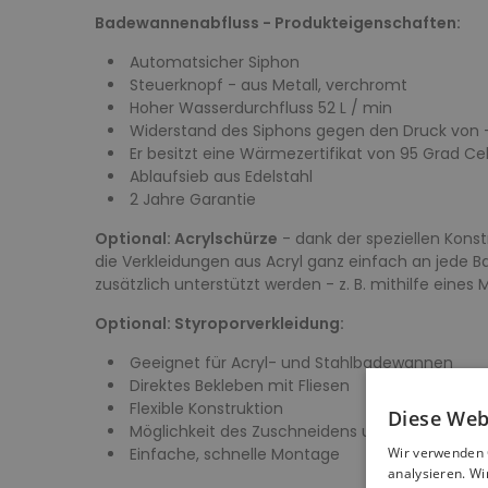
Badewannenabfluss - Produkteigenschaften:
Automatsicher Siphon
Steuerknopf - aus Metall, verchromt
Hoher Wasserdurchfluss 52 L / min
Widerstand des Siphons gegen den Druck von
Er besitzt eine Wärmezertifikat von 95 Grad Cel
Ablaufsieb aus Edelstahl
2 Jahre Garantie
Optional: Acrylschürze
- dank der speziellen Kons
die Verkleidungen aus Acryl ganz einfach an jede 
zusätzlich unterstützt werden - z. B. mithilfe eines
Optional: Styroporverkleidung:
Geeignet für Acryl- und Stahlbadewannen
Direktes Bekleben mit Fliesen
Flexible Konstruktion
Diese Web
Möglichkeit des Zuschneidens und der Anpass
Einfache, schnelle Montage
Wir verwenden 
analysieren. W