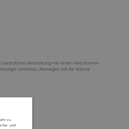
d zusätzlicher Verstärkung mit einem Netz können
ständiger Unterbau, deswegen soll die Wanne
kehr zu
erbe- und