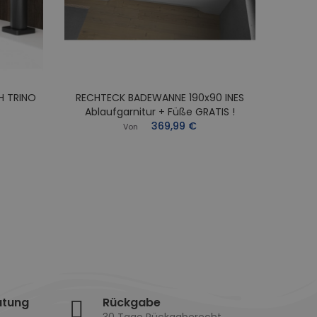
H TRINO
RECHTECK BADEWANNE 190x90 INES
RECHT
Ablaufgarnitur + Füße GRATIS !
Abl
369,99 €
Von
atung
Rückgabe