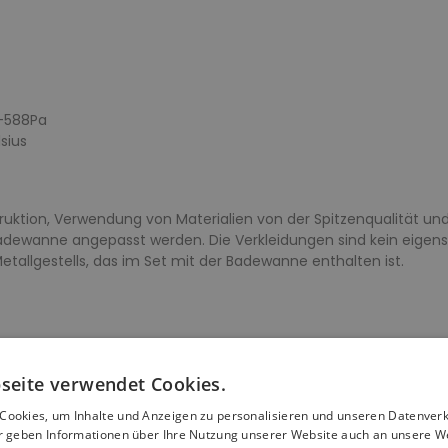
 -588Pa
sius
truktion, Verwendung von Materialien von der Spitzenqualität un
Badewanne angepasst werden. Die Verkleidungen sind kein eigen
 Metallgestells, das im Set mit der Badewanne enthalten ist.
seite verwendet Cookies.
ung
Cookies, um Inhalte und Anzeigen zu personalisieren und unseren Datenver
ir geben Informationen über Ihre Nutzung unserer Website auch an unsere W