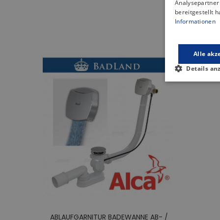
Analysepartner 
bereitgestellt 
Da
Informationen
Alle akz
Details an
ABLAUFGARNITUR BADEWANNE AB- /