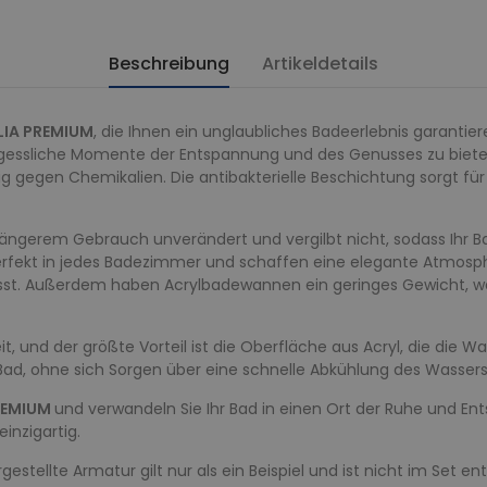
Beschreibung
Artikeldetails
LIA PREMIUM
, die Ihnen ein unglaubliches Badeerlebnis garantier
gessliche Momente der Entspannung und des Genusses zu bieten.
g gegen Chemikalien. Die antibakterielle Beschichtung sorgt für
ängerem Gebrauch unverändert und vergilbt nicht, sodass Ihr Ba
rfekt in jedes Badezimmer und schaffen eine elegante Atmosphä
lässt. Außerdem haben Acrylbadewannen ein geringes Gewicht, was
t, und der größte Vorteil ist die Oberfläche aus Acryl, die die 
ad, ohne sich Sorgen über eine schnelle Abkühlung des Wasse
REMIUM
und verwandeln Sie Ihr Bad in einen Ort der Ruhe und En
inzigartig.
stellte Armatur gilt nur als ein Beispiel und ist nicht im Set en