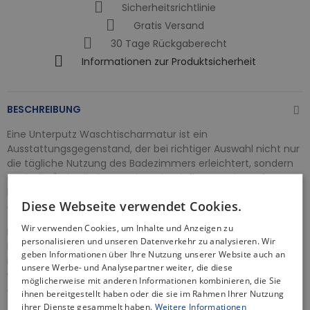
Sicherheitsrichtlinie
Gratis Versand
30 Tage Rückgaberecht
Informationen zur Produktsicherheit
BESCHREIBUNG
Eine Unterputz Waschtischarmatur ist ein
Ausstattungsgegenstand, der bei richtiger Auswahl nicht nur
die tägliche Nutzung des Badezimmers erleichtert, sondern
auch die Ästhetik des Interieurs beeinflusst und Komfort
bietet. Die von uns angebotenen Armaturen zeichnen sich
Diese Webseite verwendet Cookies.
durch erstklassige Funktionalität aus.
Wir verwenden Cookies, um Inhalte und Anzeigen zu
Ideale Lösung für alle, die minimalistisches Oval-Design und
personalisieren und unseren Datenverkehr zu analysieren. Wir
Funktionalität in einem schätzen. Dank der Unterputztechnik
geben Informationen über Ihre Nutzung unserer Website auch an
ist die gesamte Armatur hinter der Wand verborgen,
unsere Werbe- und Analysepartner weiter, die diese
wodurch der Eindruck einer einheitlichen Wandfläche
möglicherweise mit anderen Informationen kombinieren, die Sie
entsteht.
ihnen bereitgestellt haben oder die sie im Rahmen Ihrer Nutzung
ihrer Dienste gesammelt haben.
Weitere Informationen