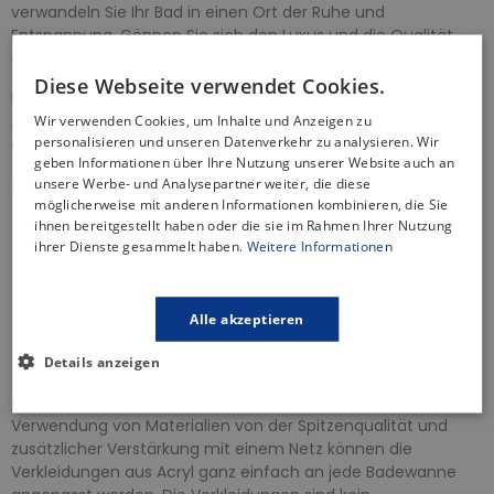
verwandeln Sie Ihr Bad in einen Ort der Ruhe und
Entspannung. Gönnen Sie sich den Luxus und die Qualität,
die Sie verdienen, und machen Sie Ihr Bad einzigartig.
Diese Webseite verwendet Cookies.
Die Wanne hat keine Löcher für die Armatur. Die dargestellte
Armatur gilt nur als ein Beispiel und ist nicht im Set
Wir verwenden Cookies, um Inhalte und Anzeigen zu
personalisieren und unseren Datenverkehr zu analysieren. Wir
enthalten.
geben Informationen über Ihre Nutzung unserer Website auch an
Badewannenabfluss - Produkteigenschaften:
unsere Werbe- und Analysepartner weiter, die diese
möglicherweise mit anderen Informationen kombinieren, die Sie
Automatsicher Siphon
ihnen bereitgestellt haben oder die sie im Rahmen Ihrer Nutzung
Steuerknopf - aus Metall, verchromt
ihrer Dienste gesammelt haben.
Weitere Informationen
Hoher Wasserdurchfluss 52 L / min
Widerstand des Siphons gegen den Druck von -588Pa
Er besitzt eine Wärmezertifikat von 95 Grad Celsius
Alle akzeptieren
Ablaufsieb aus Edelstahl
2 Jahre Garantie
Details anzeigen
Optional: Acrylschürze
- dank der speziellen Konstruktion,
Verwendung von Materialien von der Spitzenqualität und
zusätzlicher Verstärkung mit einem Netz können die
Verkleidungen aus Acryl ganz einfach an jede Badewanne