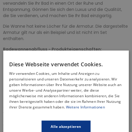
verwandeln Sie Ihr Bad in einen Ort der Ruhe und
Entspannung. Gönnen Sie sich den Luxus und die Qualität,
die Sie verdienen, und machen Sie Ihr Bad einzigartig.
Die Wanne hat keine Löcher für die Armatur. Die dargestellte
Armatur gilt nur als ein Beispiel und ist nicht im Set
enthalten.
Badewannenabfluss - Produkteigenschaften:
Automatsicher Siphon
Diese Webseite verwendet Cookies.
Steuerknopf - aus Metall, verchromt
Hoher Wasserdurchfluss 52 L / min
Wir verwenden Cookies, um Inhalte und Anzeigen zu
Widerstand des Siphons gegen den Druck von -588Pa
personalisieren und unseren Datenverkehr zu analysieren. Wir
Er besitzt eine Wärmezertifikat von 95 Grad Celsius
geben Informationen über Ihre Nutzung unserer Website auch an
unsere Werbe- und Analysepartner weiter, die diese
Ablaufsieb aus Edelstahl
möglicherweise mit anderen Informationen kombinieren, die Sie
2 Jahre Garantie
ihnen bereitgestellt haben oder die sie im Rahmen Ihrer Nutzung
ihrer Dienste gesammelt haben.
Weitere Informationen
Optional: Acrylschürze
- dank der speziellen Konstruktion,
Verwendung von Materialien von der Spitzenqualität und
zusätzlicher Verstärkung mit einem Netz können die
Verkleidungen aus Acryl ganz einfach an jede Badewanne
Alle akzeptieren