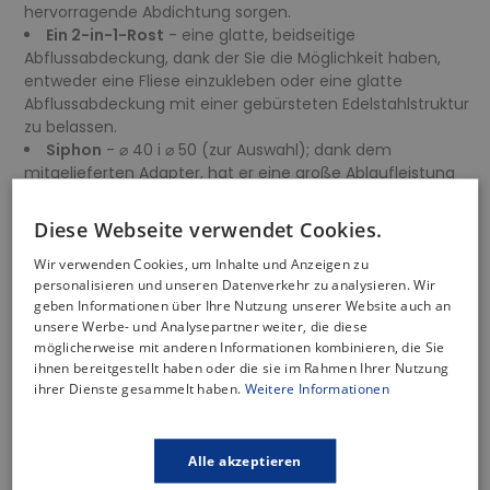
hervorragende Abdichtung sorgen.
Ein 2-in-1-Rost
- eine glatte, beidseitige
Abflussabdeckung, dank der Sie die Möglichkeit haben,
entweder eine Fliese einzukleben oder eine glatte
Abflussabdeckung mit einer gebürsteten Edelstahlstruktur
zu belassen.
Siphon
- ⌀ 40 i ⌀ 50 (zur Auswahl); dank dem
mitgelieferten Adapter, hat er eine große Ablaufleistung
bis zu 55 l/min
Korbsieb
- es hält Abfälle zurück und ist sehr leicht von
Diese Webseite verwendet Cookies.
oben zu reinigen.
Minimale Einbautiefe
- 52 mm der Duschablauf passt
Wir verwenden Cookies, um Inhalte und Anzeigen zu
personalisieren und unseren Datenverkehr zu analysieren. Wir
perfekt in jedes Badezimmer, auch in das anspruchsvollste.
geben Informationen über Ihre Nutzung unserer Website auch an
Dank seiner geringen Höhe muss der Boden für den Einbau
unsere Werbe- und Analysepartner weiter, die diese
nicht viel vertieft werden.
möglicherweise mit anderen Informationen kombinieren, die Sie
Dichtungsmatte
- dient als zusätzlicher Schutz des
ihnen bereitgestellt haben oder die sie im Rahmen Ihrer Nutzung
Untergrundes gegen das Mikro-Eindringen von Feuchtigkeit
ihrer Dienste gesammelt haben.
Weitere Informationen
und bildet eine Abdichtungsschicht.
Montagefüße
- sie erleichtern die Nivellierung des
Abflusses und die Einstellung der richtigen Einbauhöhe
Alle akzeptieren
dank Regulierungsmöglichkeiten.