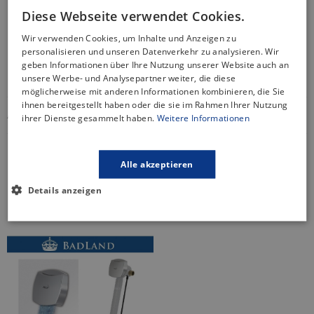
Wannenträger auch die Wannenränder entlang des
Diese Webseite verwendet Cookies.
gesamten Umfangs der Wanne
Hohe Widerstandsfähigkeit gegen Druck
Wir verwenden Cookies, um Inhalte und Anzeigen zu
Montage mit Wannenträger erfordert kein Gestell/keine
personalisieren und unseren Datenverkehr zu analysieren. Wir
Füße
geben Informationen über Ihre Nutzung unserer Website auch an
Einfache, schnelle Montage
unsere Werbe- und Analysepartner weiter, die diese
möglicherweise mit anderen Informationen kombinieren, die Sie
ihnen bereitgestellt haben oder die sie im Rahmen Ihrer Nutzung
ARTIKELDETAILS
ihrer Dienste gesammelt haben.
Weitere Informationen
Alle akzeptieren
Das könnte Sie auch
interessieren
Details anzeigen