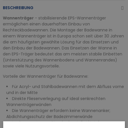
BESCHREIBUNG
Wannenträger
- stabilisierende EPS-Wannenträger
ermöglichen einen dauerhaften Einbau von
Rechteckbadewannen. Die Montage der Badewanne in
einem Wannenträger ist in Europa schon seit über 30 Jahren
die am häufigsten gewählte Lösung für das Einsetzen und
den Einbau der Badewannen. Das Einsetzen der Wanne in
den EPS-Träger bedeutet das am meisten stabile Einbetten
(Unterstützung des Wannenbodens und Wannenrandes)
sowie viele Nutzungsvorteile.
Vorteile der Wannenträger für Badewanne:
Für Acryl- und Stahlbadewannen mit dem Abfluss vorne
und in der Mitte
Direkte Fliesenverlegung auf ideal senkrechten
Wannenträgerwänden
Die Wannenträger erfordern keine Wannenanker;
Abdichtungsschutz der Badezimmerwände
Im Gegensatz zum Standardgestell stützt der