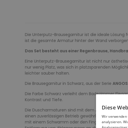
Die Unterputz-Brausegarnitur ist die ideale Lösung 
ist die gesamte Armatur hinter der Wand verborgen
Das Set besteht aus einer Regenbrause, Handbra
Eine Unterputz-Brausegarnitur ist nicht nur ästh
nur wenig Platz, was sich in platzsparenden Möglic
leichter sauber halten.
Die Brausegarnitur in Schwarz, aus der Serie
ANGOS
Die Farbe Schwarz verleiht dem Badezimmer Eleganz 
Kontrast und Tiefe.
Diese Web
Die Duscharmaturen sind mit dem Anti-Calc-System 
einen zuverlässigen Betrieb gewährleistet. Dank de
Wir verwenden 
mit einem Schwamm oder den Fingern sanft abwische
analysieren. W
Analysepartner 
Entfernung von Ablagerungen an den Düsen empfo