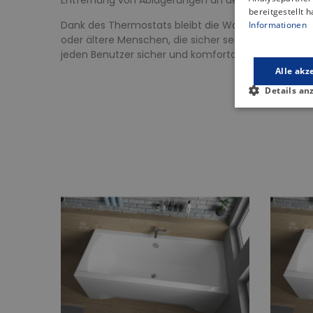
bereitgestellt 
Dank des Thermostats bleibt die Wassertemperatur k
Informationen
oder ältere Menschen, die sicher sein wollen, dass
jeden Benutzer sicher und komfortabel.
Alle akz
Details an