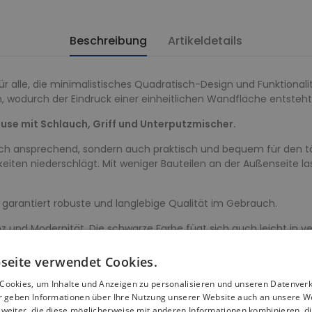
Beschreibung
Artikeldetails
für alle, die minimalistisches Quadratisch-Design und Funktiona
, wodurch der Eindruck einer einheitlichen Wandfläche entsteht
use mit Schlauch, Griff und Unterputzmischer.
etisch ansprechend, sondern auch praktisch und bequem für den
hkeiten niederschlägt. Mit weniger Bauteilen an der Außenseite
garantiert robuste und langlebige Qualität im Gebrauch.
und Modernität. Die schwarze Farbe fügt sich auch leicht in ver
seite verwendet Cookies.
ausgestattet, das die Entfernung von Kalkablagerungen erleich
r Silikonspitzen an der Regenbrause lassen sich Kalkablagerunge
Cookies, um Inhalte und Anzeigen zu personalisieren und unseren Datenver
n und die Armatur sieht aus wie neu. Um die Ästhetik des Prod
ir geben Informationen über Ihre Nutzung unserer Website auch an unsere W
weiter, die diese möglicherweise mit anderen Informationen kombinieren, di
hlen.