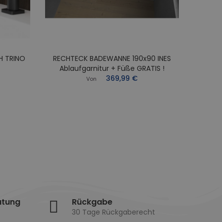
H TRINO
RECHTECK BADEWANNE 190x90 INES
RECHT
Ablaufgarnitur + Füße GRATIS !
Abl
369,99 €
Von
atung
Rückgabe
30 Tage Rückgaberecht