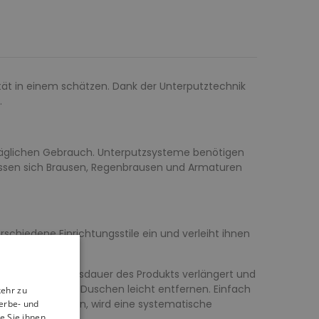
lität in einem schätzen. Dank der Unterputztechnik
.
 täglichen Gebrauch. Unterputzsysteme benötigen
 lassen sich Brausen, Regenbrausen und Armaturen
schiedene Einrichtungsstile ein und verleiht ihnen
tert, die Lebensdauer des Produkts verlängert und
n beim täglichen Duschen leicht entfernen. Einfach
kehr zu
ukts zu erhalten, wird eine systematische
erbe- und
e Sie ihnen