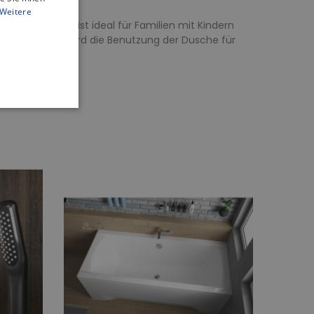
Weitere
werden. Dies ist ideal für Familien mit Kindern
f diese Weise wird die Benutzung der Dusche für