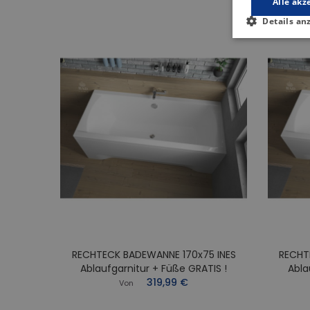
Alle akz
Details an
RECHTECK BADEWANNE 170x75 INES
RECHT
0x70
Ablaufgarnitur + Füße GRATIS !
Abla
Füße
319,99 €
Von