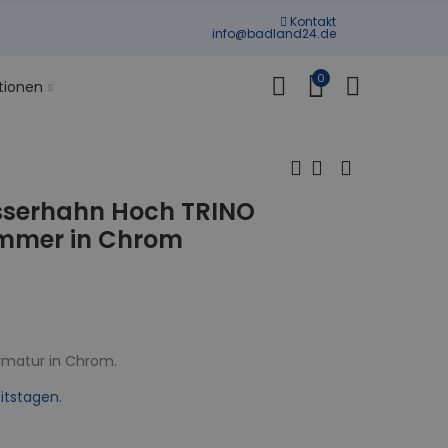
Kontakt
info@badland24.de
0
tionen
serhahn Hoch TRINO
immer in Chrom
rmatur in Chrom.
itstagen.