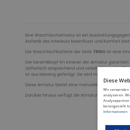
Eine Waschtischarmatur ist ein Ausstattungsgegenst
Ästhetik des Interieurs beeinflusst und Komfort bie
Die Waschtischbatterie der Serie
TRINO
ist eine in
Der Keramikkopf im Inneren der Armatur garantiert
ästhetisch ansprechend und verleiht Ihrem Bad Eleg
ist aus Messing gefertigt. Sie wird mit Anschlusssch
Diese Web
Diese Armatur bietet eine manuelle Temperaturreg
Wir verwenden 
Darüber hinaus verfügt die Armatur über einen Cli
analysieren. W
Analysepartner 
bereitgestellt 
Informationen