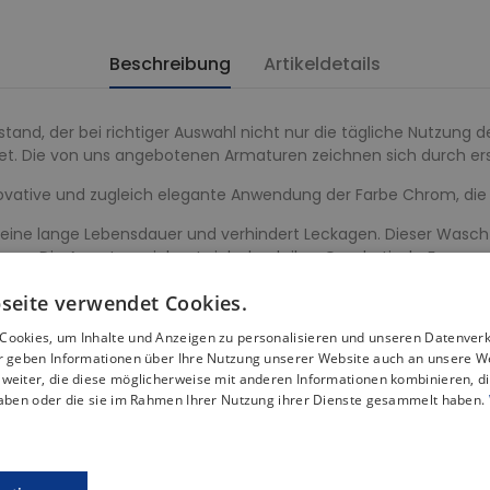
Beschreibung
Artikeldetails
and, der bei richtiger Auswahl nicht nur die tägliche Nutzung 
tet. Die von uns angebotenen Armaturen zeichnen sich durch erst
novative und zugleich elegante Anwendung der Farbe Chrom, die
 eine lange Lebensdauer und verhindert Leckagen. Dieser Wascht
anz. Die Armatur zeichnet sich durch ihre Quadratisch-Form aus
läuchen geliefert, die bei der Installation benötigt werden. Der ö
seite verwendet Cookies.
elung und ist für alle Waschbecken geeignet.
Cookies, um Inhalte und Anzeigen zu personalisieren und unseren Datenver
ck-Clack-Ablauf, mit dem das Wasser schnell und einfach abgel
ir geben Informationen über Ihre Nutzung unserer Website auch an unsere W
weiter, die diese möglicherweise mit anderen Informationen kombinieren, di
haben oder die sie im Rahmen Ihrer Nutzung ihrer Dienste gesammelt haben.
Produkt Gleiche Kategorie