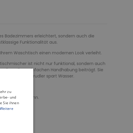
des Badezimmers erleichtert, sondern auch die
klassige Funktionalität aus.
 Ihrem Waschtisch einen modernen Look verleiht.
ischmischer ist nicht nur funktional, sondern auch
, die zu ihrer einfachen Handhabung beiträgt. Sie
kologische Luftsprudler spart Wasser.
kehr zu
assen werden kann.
erbe- und
e Sie ihnen
Weitere