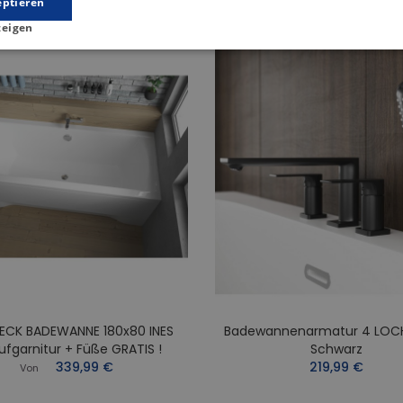
eptieren
zeigen
ECK BADEWANNE 180x80 INES
Badewannenarmatur 4 LOC
ufgarnitur + Füße GRATIS !
Schwarz
339,99 €
219,99 €
Von