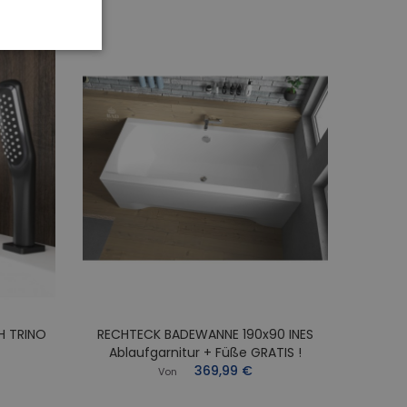
H TRINO
RECHTECK BADEWANNE 190x90 INES
RECHT
Ablaufgarnitur + Füße GRATIS !
Abl
369,99 €
Von