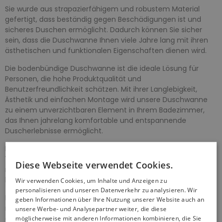
Sie wurde aus strapazierfähigem und robustem Material
gefertigt, dass beständig gegen Beschädigungen ist und
sicheres Duschen ermöglicht. Dadurch können Sie sicher
sein, dass die Duschwanne Ihnen viele Jahre lang mit ihren
ästhetischen und funktionalen Eigenschaften dienen wird.
Die bodenbündige Duschwanne ist die ideale Lösung für
Personen, die hohe Produktqualität und
Benutzerfreundlichkeit schätzen. Mit ihrer Langlebigkeit,
Ästhetik und einfachen Montage wird unsere Duschwanne
zu einem unverzichtbaren Element in Ihrem Badezimmer,
das Ihnen jahrelang komfortable und entspannende
Duscherlebnisse ermöglicht.
Kompakte Duschwanne Quadratisch
ALPINAS
100x80x3,5x14
Weiß mit integriertem Gehäuse bietet nicht
Diese Webseite verwendet Cookies.
nur Funktionalität an, sondern auch einfache Montage und
hohe Qualität.
Wir verwenden Cookies, um Inhalte und Anzeigen zu
personalisieren und unseren Datenverkehr zu analysieren. Wir
Eine der Schlüsseleigenschaften dieser Duschwanne ist ihre
geben Informationen über Ihre Nutzung unserer Website auch an
monolithische Konstruktion, bei der die Duschwanne mit
unsere Werbe- und Analysepartner weiter, die diese
dem Gehäuse integriert wurde. Dadurch ist es nicht
möglicherweise mit anderen Informationen kombinieren, die Sie