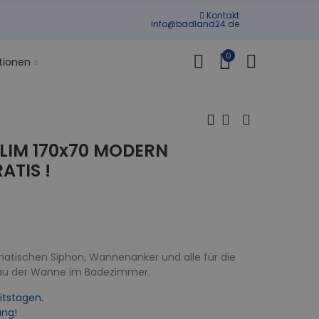
Kontakt
info@badland24.de
0
tionen
LIM 170x70 MODERN
ATIS !
atischen Siphon, Wannenanker und alle für die
bau der Wanne im Badezimmer.
itstagen.
ung!