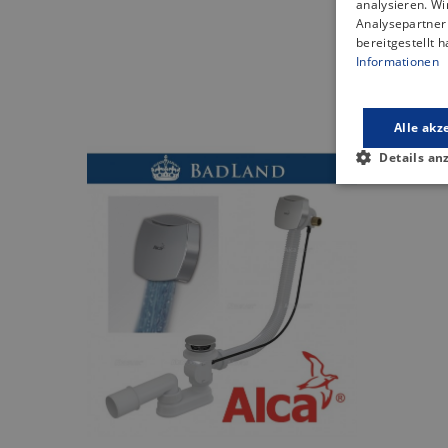
analysieren. W
Analysepartner 
bereitgestellt 
Informationen
Da
Alle akz
Details an