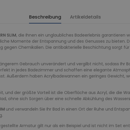
Beschreibung
Artikeldetails
RN SLIM
, die Ihnen ein unglaubliches Badeerlebnis garantieren w
liche Momente der Entspannung und des Genusses zu bieten. Da
g gegen Chemikalien. Die antibakterielle Beschichtung sorgt für
ängerem Gebrauch unverändert und vergilbt nicht, sodass Ihr Ba
rfekt in jedes Badezimmer und schaffen eine elegante Atmosphä
lässt. Außerdem haben Acrylbadewannen ein geringes Gewicht, was
t, und der größte Vorteil ist die Oberfläche aus Acryl, die die 
ad, ohne sich Sorgen über eine schnelle Abkühlung des Wasse
LIM
und verwandeln Sie Ihr Bad in einen Ort der Ruhe und Entspa
g.
stellte Armatur gilt nur als ein Beispiel und ist nicht im Set en