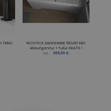
H TRINO
RECHTECK BADEWANNE 190x90 INES
RECHT
Ablaufgarnitur + Füße GRATIS !
Abl
369,99 €
Von