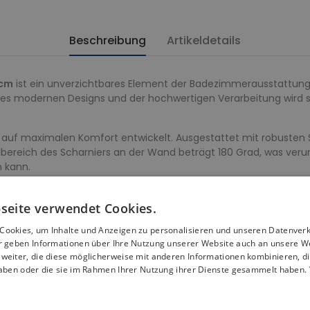
Beschreibung
Artikeldetails
 cm
ist ein unverzichtbares Element der Badezimmerausstattung,
s modernen Designs und der hochwertigen Verarbeitung wird sic
uf maximalen Komfort entwickelt. Ausgestattet mit robusten Sch
ellbereich des Scharniers an der Wand beträgt 180 Grad, was ve
 kann.
st die Badewannenabtrennung aus gehärtetem Glas 4 mm gefertig
seite verwendet Cookies.
lternative zu herkömmlichen Duschkabinen dar, da sie die Vorte
Cookies, um Inhalte und Anzeigen zu personalisieren und unseren Datenver
ir geben Informationen über Ihre Nutzung unserer Website auch an unsere W
 kann sowohl auf der rechten als auch auf der linken Seite der B
weiter, die diese möglicherweise mit anderen Informationen kombinieren, di
haben oder die sie im Rahmen Ihrer Nutzung ihrer Dienste gesammelt haben.