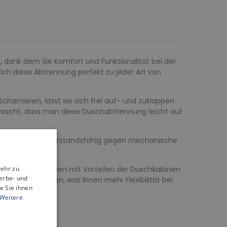
 dank dem Sie Komfort und Funktionalität bei der
h diese Abtrennung perfekt zu jeder Art von
arnieren, lässt sie sich frei auf- und zuklappen
rursacht, dass man diese Duschabtrennung leicht auf
t, das extrem widerstandsfähig gegen mechanische
ile der Badewannen mit Vorteilen der Duschkabinen
kehr zu
erbe- und
adewanne erfolgen, was Ihnen mehr Flexibilität bei
e Sie ihnen
Weitere