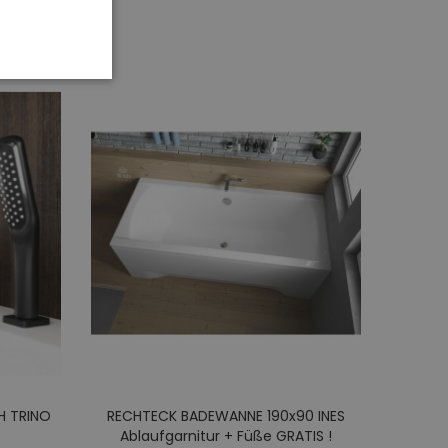
H TRINO
RECHTECK BADEWANNE 190x90 INES
RECHT
Ablaufgarnitur + Füße GRATIS !