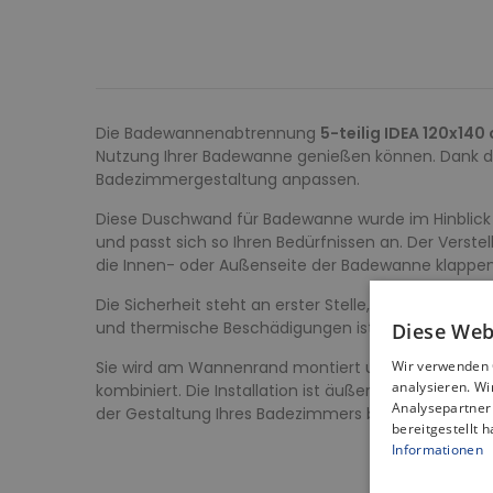
Die Badewannenabtrennung
5-teilig IDEA 120x140
Nutzung Ihrer Badewanne genießen können. Dank de
Badezimmergestaltung anpassen.
Diese Duschwand für Badewanne wurde im Hinblick a
und passt sich so Ihren Bedürfnissen an. Der Verst
die Innen- oder Außenseite der Badewanne klappen
Die Sicherheit steht an erster Stelle, deshalb i
und thermische Beschädigungen ist.
Diese Web
Sie wird am Wannenrand montiert und stellt eine A
Wir verwenden 
analysieren. W
kombiniert. Die Installation ist äußerst einfach und
Analysepartner 
der Gestaltung Ihres Badezimmers bietet.
bereitgestellt 
Informationen