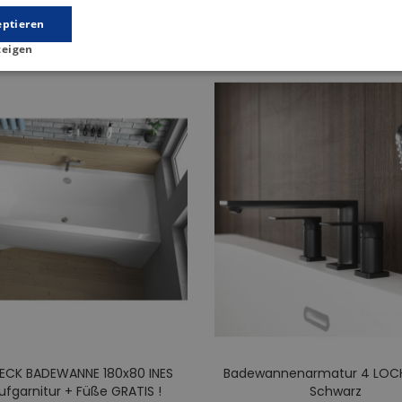
Produkt Gleiche Kategorie
eptieren
zeigen
ECK BADEWANNE 180x80 INES
Badewannenarmatur 4 LOC
ufgarnitur + Füße GRATIS !
Schwarz