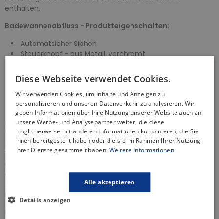
enthalten.
Badewannenabfluss - Produkteigenschaften:
Automatsicher Siphon
Steuerknopf - aus Metall, verchromt
Hoher Wasserdurchfluss 52 L / min
Widerstand des Siphons gegen den Druck von -588Pa
Diese Webseite verwendet Cookies.
Er besitzt eine Wärmezertifikat von 95 Grad Celsius
Wir verwenden Cookies, um Inhalte und Anzeigen zu
Ablaufsieb aus Edelstahl
personalisieren und unseren Datenverkehr zu analysieren. Wir
2 Jahre Garantie
geben Informationen über Ihre Nutzung unserer Website auch an
unsere Werbe- und Analysepartner weiter, die diese
Optional: Acrylschürze
- dank der speziellen Konstruktion,
möglicherweise mit anderen Informationen kombinieren, die Sie
Verwendung von Materialien von der Spitzenqualität und
ihnen bereitgestellt haben oder die sie im Rahmen Ihrer Nutzung
zusätzlicher Verstärkung mit einem Netz können die
ihrer Dienste gesammelt haben.
Weitere Informationen
Verkleidungen aus Acryl ganz einfach an jede Badewanne
angepasst werden. Die Verkleidungen sind kein
eigenständiger Unterbau, deswegen soll die Wanne
Alle akzeptieren
zusätzlich unterstützt werden - z. B. mithilfe eines
Metallgestells, das im Set mit der Badewanne enthalten ist.
Details anzeigen
Die Acrylschürze besteht aus zwei Teilen. Die Seitenleiste