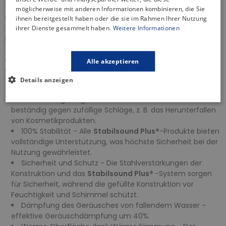
Verbundmaterial verstärkt sowohl den Boden als auch die
möglicherweise mit anderen Informationen kombinieren, die Sie
Ränder der Duschwanne. Dank dieser Technologien wird
ihnen bereitgestellt haben oder die sie im Rahmen Ihrer Nutzung
sowohl Komfort bei der einfachen Montage als auch eine
ihrer Dienste gesammelt haben.
Weitere Informationen
langjährige Nutzung gewährleistet. Der Verbundwerkstoff
Stonicryl®
verstärkt mehrschichtig die Strukturen (Boden
und Ränder der Duschwanne) und vereint so die
Alle akzeptieren
wünschenswerten Eigenschaften von Duschwannen.
Details anzeigen
Vorteile der Technologie:
Hohe Schlagfestigkeit - Die Duschwannen sind
beständig gegen zufällige Schläge, z. B. das Herunterfallen
von Kosmetikprodukten.
100% Stabilität - Alle
Stabilsound Plus®
-Produkte bieten
vollständige Unterstützung, was höchste Sicherheit bei der
Nutzung gewährleistet.
Sicherheit und Schutz - Die Stahlverstärkungen der
Konstruktion und das
Stabilsound Plus®
-System sorgen
für Sicherheit, während die gefüllte Konstruktion vor
Feuchtigkeit und Schimmel schützt.
Dämpfung des Geräusches von fallendem Wasser -
effektive Geräuschdämpfung um 40%.