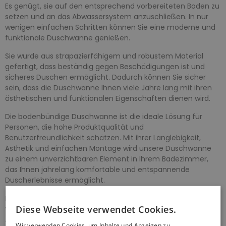
Es genügt, sie auf den entsprechend vorbereiteten Boden zu
setzen und an das Abwassersystem anzuschließen. In nur
wenigen einfachen Schritten können Sie eine moderne und
funktionale Duschwanne genießen.
Sie wurde aus strapazierfähigem und robustem Material
gefertigt, dass beständig gegen Beschädigungen ist und
sicheres Duschen ermöglicht. Dadurch können Sie sicher
sein, dass die Duschwanne Ihnen viele Jahre lang mit ihren
ästhetischen und funktionalen Eigenschaften dienen wird.
Die bodenbündige Duschwanne ist die ideale Lösung für
Personen, die hohe Produktqualität und
Benutzerfreundlichkeit schätzen. Mit ihrer Langlebigkeit,
Ästhetik und einfachen Montage wird unsere Duschwanne
zu einem unverzichtbaren Element in Ihrem Badezimmer,
das Ihnen jahrelang komfortable und entspannende
Duscherlebnisse ermöglicht.
Die quadratische Form der Duschwanne in der Größe 80x80,
Diese Webseite verwendet Cookies.
verleiht Ihrem Badezimmer ein modernes und schlichtes
Aussehen, das sich perfekt in jedes Badezimmer einfügt.
Wir verwenden Cookies, um Inhalte und Anzeigen zu