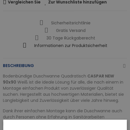
Vergleichen Sie
Zur Wunschliste hinzufügen
Sicherheitsrichtlinie
Gratis Versand
30 Tage Rückgaberecht
Informationen zur Produktsicherheit
BESCHREIBUNG
Bodenbündige Duschwanne Quadratisch
CASPAR NEW
90x90
Weiß ist die ideale Lösung für alle, die nach einem in
Montage einfachen Produkt von zuverlässiger Qualität
suchen. Hergestellt aus hochwertigen Materialien, bietet sie
Langlebigkeit und Zuverlässigkeit über viele Jahre hinweg.
Dank ihrer einfachen Montage kann die Duschwanne auch
durch Personen ohne Erfahrung in Sanitärarbeiten
problemlos installiert werden