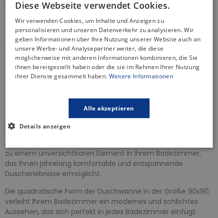
Diese Webseite verwendet Cookies.
Es genügt, sie auf den entsprechend vorbereiteten Boden zu
setzen und an das Abwassersystem anzuschließen. In nur
Wir verwenden Cookies, um Inhalte und Anzeigen zu
wenigen einfachen Schritten können Sie eine moderne und
personalisieren und unseren Datenverkehr zu analysieren. Wir
funktionale Duschwanne genießen.
geben Informationen über Ihre Nutzung unserer Website auch an
unsere Werbe- und Analysepartner weiter, die diese
Sie wurde aus strapazierfähigem und robustem Material
möglicherweise mit anderen Informationen kombinieren, die Sie
gefertigt, dass beständig gegen Beschädigungen ist und
ihnen bereitgestellt haben oder die sie im Rahmen Ihrer Nutzung
sicheres Duschen ermöglicht. Dadurch können Sie sicher
ihrer Dienste gesammelt haben.
Weitere Informationen
sein, dass die Duschwanne Ihnen viele Jahre lang mit ihren
ästhetischen und funktionalen Eigenschaften dienen wird.
Alle akzeptieren
Die bodenbündige Duschwanne ist die ideale Lösung für
Personen, die hohe Produktqualität und
Details anzeigen
Benutzerfreundlichkeit schätzen. Mit ihrer Langlebigkeit,
Ästhetik und einfachen Montage wird unsere Duschwanne
zu einem unverzichtbaren Element in Ihrem Badezimmer,
das Ihnen jahrelang komfortable und entspannende
Duscherlebnisse ermöglicht.
Die quadratische Form der Duschwanne in der Größe 90x90,
verleiht Ihrem Badezimmer ein modernes und schlichtes
Aussehen, das sich perfekt in jedes Badezimmer einfügt.