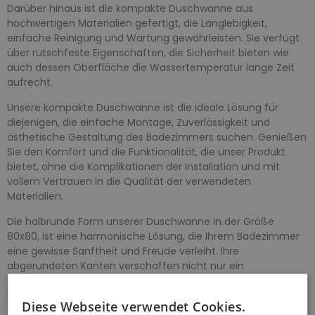
Darüber hinaus ist die kompakte Duschwanne aus
hochwertigen Materialien gefertigt, die Langlebigkeit,
einfache Reinigung und Wartung gewährleisten. Sie verfügt
über rutschfeste Eigenschaften, die Sicherheit bieten wie
auch dessen Oberfläche die Wassertemperatur lange Zeit
aufrecht.
Unsere kompakte Duschwanne ist die ideale Lösung für
diejenigen, die einfache Montage, Zuverlässigkeit und
ästhetische Gestaltung des Badezimmers suchen. Genießen
Sie den Komfort und die Funktionalität, die unser Produkt
bietet, ohne die Komplikationen der Installation und mit
vollem Vertrauen in die Qualität der verwendeten
Materialien.
Die halbrunde Form unserer Duschwanne in der Größe
80x80, ist eine harmonische Lösung, die Ihrem Badezimmer
eine gewisse Sanftheit und Freude verleiht. Ihre
abgerundeten Kanten verschaffen nicht nur ein
ästhetisches Element, sondern optimieren auch den Raum
und sorgen für Komfort und Freiheit beim Duschen.
Diese Webseite verwendet Cookies.