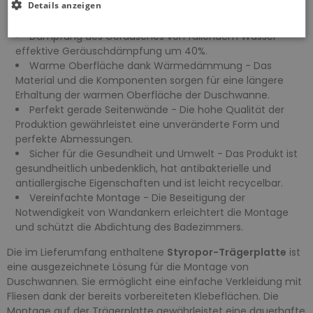
Details anzeigen
für Sicherheit, während die gefüllte Konstruktion vor
Feuchtigkeit und Schimmel schützt.
Dämpfung des Geräusches von fallendem Wasser -
effektive Geräuschdämpfung um 40%.
Warme Oberfläche dank Wärmedämmung - Das
Material und die Komponenten sorgen für eine längere
Erhaltung der warmen Oberfläche der Duschwanne.
Perfekt gerade Seitenwände - Die hohe Qualität der
Produktion gewährleistet eine unveränderte Form und
perfekte Abmessungen.
Sicher für die Gesundheit und Umwelt - Das Produkt ist
gesundheitlich unbedenklich, hat antibakterielle und
antiallergische Eigenschaften und ist leicht recycelbar.
Vereinfachte Montage - Die Beseitigung der
Notwendigkeit von Wandankern erleichtert die Montage
und schützt die Abdichtung des Badezimmers.
Die im Lieferumfang enthaltene
Styropor-Trägerplatte
ist
eine ausgezeichnete Lösung für die Montage von
Duschwannen. Sie ermöglicht eine einfache Verkleidung mit
Fliesen dank der bereits vorbereiteten Klebeflächen. Die
Montage auf der Trägerplatte gewährleistet eine dauerhafte