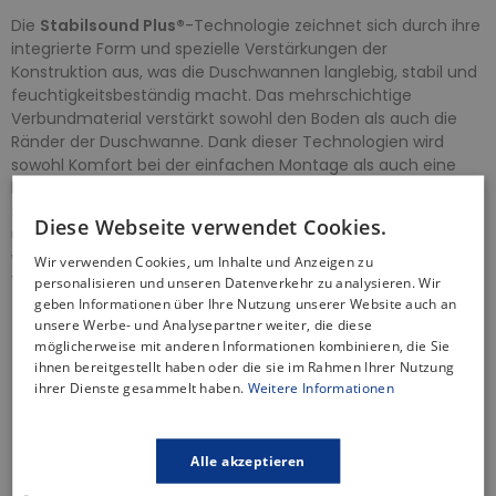
Die
Stabilsound Plus®
-Technologie zeichnet sich durch ihre
integrierte Form und spezielle Verstärkungen der
Konstruktion aus, was die Duschwannen langlebig, stabil und
feuchtigkeitsbeständig macht. Das mehrschichtige
Verbundmaterial verstärkt sowohl den Boden als auch die
Ränder der Duschwanne. Dank dieser Technologien wird
sowohl Komfort bei der einfachen Montage als auch eine
langjährige Nutzung gewährleistet. Der Verbundwerkstoff
Stonicryl®
verstärkt mehrschichtig die Strukturen (Boden
Diese Webseite verwendet Cookies.
und Ränder der Duschwanne) und vereint so die
wünschenswerten Eigenschaften von Duschwannen.
Wir verwenden Cookies, um Inhalte und Anzeigen zu
Vorteile der Technologie:
personalisieren und unseren Datenverkehr zu analysieren. Wir
geben Informationen über Ihre Nutzung unserer Website auch an
Hohe Schlagfestigkeit - Die Duschwannen sind
unsere Werbe- und Analysepartner weiter, die diese
beständig gegen zufällige Schläge, z. B. das Herunterfallen
möglicherweise mit anderen Informationen kombinieren, die Sie
von Kosmetikprodukten.
ihnen bereitgestellt haben oder die sie im Rahmen Ihrer Nutzung
ihrer Dienste gesammelt haben.
Weitere Informationen
100% Stabilität - Alle
Stabilsound Plus®
-Produkte bieten
vollständige Unterstützung, was höchste Sicherheit bei der
Nutzung gewährleistet.
Sicherheit und Schutz - Die Stahlverstärkungen der
Alle akzeptieren
Konstruktion und das
Stabilsound Plus®
-System sorgen