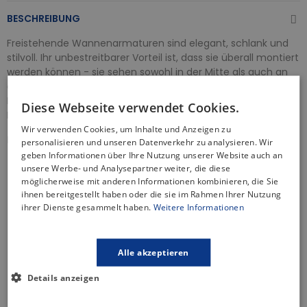
BESCHREIBUNG
Freistehende Wannenarmaturen sind elegant, schlank und
stilvoll. Ihr unbestreitbarer Vorteil ist, dass sie überall montiert
werden können - sie sehen sowohl in der Mitte als auch an
der Seite der Badewanne fantastisch aus und verleihen dem
Innenraum einen luxuriösen Look. Sie sind eine perfekte
Diese Webseite verwendet Cookies.
Ergänzung jedes Badezimmers.
Wir verwenden Cookies, um Inhalte und Anzeigen zu
Produkteigenschaften:
personalisieren und unseren Datenverkehr zu analysieren. Wir
geben Informationen über Ihre Nutzung unserer Website auch an
Typ: Bodenarmatur, Wannenarmatur
unsere Werbe- und Analysepartner weiter, die diese
Farbe: Schwarz
möglicherweise mit anderen Informationen kombinieren, die Sie
Kopf: Keramikkopf mit Mischer
ihnen bereitgestellt haben oder die sie im Rahmen Ihrer Nutzung
Material: mit einer Chromschicht überzogener
ihrer Dienste gesammelt haben.
Weitere Informationen
Messingkörper
Eigenschaften: beweglicher Auslauf
Luftsprudler: kein Luftsprudler
Alle akzeptieren
Anschluss: 3/8 Zoll
Details anzeigen
Montage: Bodenmontage
Neoperl - Luftsprudler