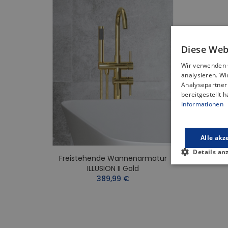
Diese Web
Wir verwenden 
analysieren. W
Analysepartner 
bereitgestellt 
Informationen
Alle akz
Details an
Freistehende Wannenarmatur
Fre
ILLUSION II Gold
389,99 €