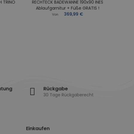
H TRINO
RECHTECK BADEWANNE 190x90 INES
RECHT
Ablaufgarnitur + Füße GRATIS !
Abl
369,99 €
Von
atung
Rückgabe
30 Tage Rückgaberecht
Einkaufen