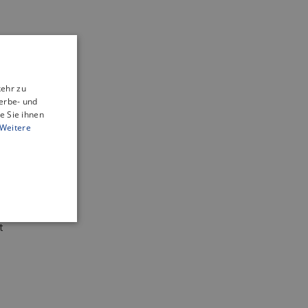
kehr zu
erbe- und
e Sie ihnen
Weitere
atur
t