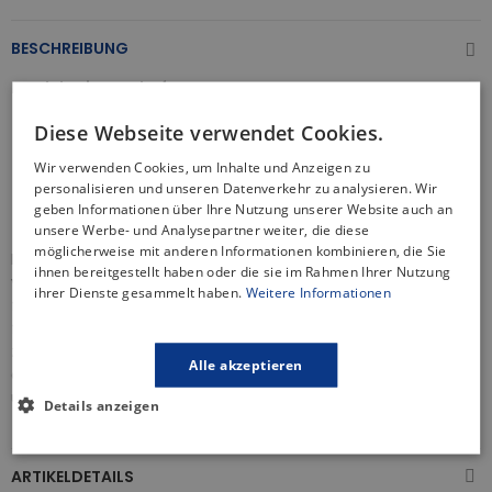
BESCHREIBUNG
Produkteigenschaften:
Wandarmatur, Einhebel
Diese Webseite verwendet Cookies.
Keramikmischer: 35 mm
Wir verwenden Cookies, um Inhalte und Anzeigen zu
Umsteller: Nein
personalisieren und unseren Datenverkehr zu analysieren. Wir
Rosette: Rund
geben Informationen über Ihre Nutzung unserer Website auch an
Farbe: Weiß-Chrom
unsere Werbe- und Analysepartner weiter, die diese
möglicherweise mit anderen Informationen kombinieren, die Sie
Die Dokos Unterputzarmatur ist eine innovative Kombination
ihnen bereitgestellt haben oder die sie im Rahmen Ihrer Nutzung
von Weiß mit Chrom. Diese Serie ist eine großartige Lösung
ihrer Dienste gesammelt haben.
Weitere Informationen
für funktionale Badezimmer im modernen Stil. Dank dem
feinen Farbspiel wird die Armatur ohne Zweifel Blicke auf sich
ziehen und sowohl als funktionale Dekoration dienen als
Alle akzeptieren
auch den modernen Charakter des Badezimmers
unterstreichen.
Details anzeigen
ARTIKELDETAILS