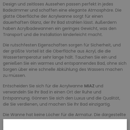
Design und zeitloses Aussehen passen perfekt in jedes
Badezimmer und schaffen eine elegante Atmosphäre. Die
glatte Oberfläche der Acrylwanne sorgt für einen
dauerhaften Glanz, der Ihr Bad strahlen lässt. Außerdem
haben Acrylbadewannen ein geringes Gewicht, was den
Transport und die Installation kinderleicht macht.
Die rutschfesten Eigenschaften sorgen für Sicherheit, und
der größte Vorteil ist die Oberfläche aus Acryl, die die
Wassertemperatur sehr lange hält. Tauchen Sie ein und
genießen Sie ein warmes und entspannendes Bad, ohne sich
Sorgen über eine schnelle Abkühlung des Wassers machen
zu müssen.
Entscheiden Sie sich für die Acrylwanne
MIAZ
und
verwandeln Sie Ihr Bad in einen Ort der Ruhe und
Entspannung. Gönnen Sie sich den Luxus und die Qualität,
die Sie verdienen, und machen Sie Ihr Bad einzigartig.
Die Wanne hat keine Löcher für die Armatur. Die dargestellte
Armatur gilt nur als ein Beispiel und ist nicht im Set
enthalten.