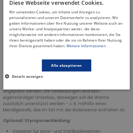
Diese Webseite verwendet Cookies.
Badewannenabfluss - Produkteigenschaften:
Wir verwenden Cookies, um Inhalte und Anzeigen zu
personalisieren und unseren Datenverkehr zu analysieren. Wir
Automatsicher Siphon
geben Informationen über Ihre Nutzung unserer Website auch an
Steuerknopf - aus Metall, verchromt
unsere Werbe- und Analysepartner weiter, die diese
Hoher Wasserdurchfluss 52 L / min
möglicherweise mit anderen Informationen kombinieren, die Sie
Widerstand des Siphons gegen den Druck von -588Pa
ihnen bereitgestellt haben oder die sie im Rahmen Ihrer Nutzung
Er besitzt eine Wärmezertifikat von 95 Grad Celsius
ihrer Dienste gesammelt haben.
Weitere Informationen
Ablaufsieb aus Edelstahl
2 Jahre Garantie
Alle akzeptieren
Optional: Acrylschürze
- dank der speziellen Konstruktion,
Verwendung von Materialien von der Spitzenqualität und
Details anzeigen
zusätzlicher Verstärkung mit einem Netz können die
Verkleidungen aus Acryl ganz einfach an jede Badewanne
angepasst werden. Die Verkleidungen sind kein
eigenständiger Unterbau, deswegen soll die Wanne
zusätzlich unterstützt werden - z. B. mithilfe eines
Metallgestells, das im Set mit der Badewanne enthalten ist.
Optional: Styroporverkleidung:
Geeignet für Acryl- und Stahlbadewannen