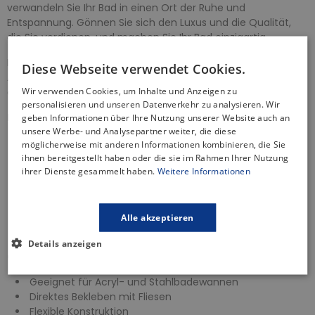
verwandeln Sie Ihr Bad in einen Ort der Ruhe und
Entspannung. Gönnen Sie sich den Luxus und die Qualität,
die Sie verdienen, und machen Sie Ihr Bad einzigartig.
Die Wanne hat keine Löcher für die Armatur. Die dargestellte
Diese Webseite verwendet Cookies.
Armatur gilt nur als ein Beispiel und ist nicht im Set
Wir verwenden Cookies, um Inhalte und Anzeigen zu
enthalten.
personalisieren und unseren Datenverkehr zu analysieren. Wir
Badewannenabfluss - Produkteigenschaften:
geben Informationen über Ihre Nutzung unserer Website auch an
unsere Werbe- und Analysepartner weiter, die diese
Automatsicher Siphon
möglicherweise mit anderen Informationen kombinieren, die Sie
Steuerknopf - aus Metall, verchromt
ihnen bereitgestellt haben oder die sie im Rahmen Ihrer Nutzung
ihrer Dienste gesammelt haben.
Weitere Informationen
Hoher Wasserdurchfluss 52 L / min
Widerstand des Siphons gegen den Druck von -588Pa
Er besitzt eine Wärmezertifikat von 95 Grad Celsius
Ablaufsieb aus Edelstahl
Alle akzeptieren
2 Jahre Garantie
Details anzeigen
Optional: Styroporverkleidung:
Geeignet für Acryl- und Stahlbadewannen
Direktes Bekleben mit Fliesen
Flexible Konstruktion