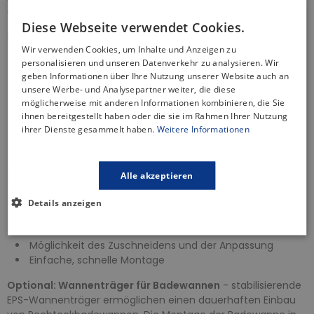
enthalten.
Diese Webseite verwendet Cookies.
Badewannenabfluss - Produkteigenschaften:
Wir verwenden Cookies, um Inhalte und Anzeigen zu
Automatsicher Siphon
personalisieren und unseren Datenverkehr zu analysieren. Wir
geben Informationen über Ihre Nutzung unserer Website auch an
Steuerknopf - aus Metall, verchromt
unsere Werbe- und Analysepartner weiter, die diese
Hoher Wasserdurchfluss 52 L / min
möglicherweise mit anderen Informationen kombinieren, die Sie
Widerstand des Siphons gegen den Druck von -588Pa
ihnen bereitgestellt haben oder die sie im Rahmen Ihrer Nutzung
Er besitzt eine Wärmezertifikat von 95 Grad Celsius
ihrer Dienste gesammelt haben.
Weitere Informationen
Ablaufsieb aus Edelstahl
2 Jahre Garantie
Optional: Styroporverkleidung:
Alle akzeptieren
Geeignet für Acryl- und Stahlbadewannen
Details anzeigen
Direktes Bekleben mit Fliesen
Flexible Konstruktion
Möglichkeit des Zuschneidens und der Anpassung
Einfache, schnelle Montage
Optional: Wannenträger für Badewannen
- stabilisierende
EPS-Wannenträger ermöglichen einen dauerhaften Einbau