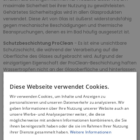
maximale Sicherheit bei ihrer Nutzung zu gewährleisten.
Gehärtetes Sicherheitsglas wird in allen Glasprodukten
verwendet. Diese Art von Glas ist äußerst widerstandsfähig
gegen mechanische Beschädigungen und thermische
Beanspruchungen, denen es im Bad häufig ausgesetzt ist.
Schutzbeschichtung ProClean
- Es ist eine unsichtbare
Schutzschicht, die während der Verarbeitung auf die
Oberfläche des Glases aufgebracht wird. Aufgrund der
einzigartigen Eigenschaft der ProClean-Beschichtung haften
Wassertropfen nicht an der Glasoberfläche und hinterlassen
keine charakteristischen Ablagerungen. Die verringerte
Menge an Verunreinigungen verringert das
Diese Webseite verwendet Cookies.
Bakterienwachstum erheblich und erleichtert die Reinigung
des Produkts.
Wir verwenden Cookies, um Inhalte und Anzeigen zu
personalisieren und unseren Datenverkehr zu analysieren. Wir
Unsere Duschkabine Walk-In aus Transparent schafft eine
geben Informationen über Ihre Nutzung unserer Website auch an
angenehme Atmosphäre in Ihrem Badezimmer, während die
unsere Werbe- und Analysepartner weiter, die diese
Profile in Schwarz Matt für ein elegantes Finish sorgen. Mit
möglicherweise mit anderen Informationen kombinieren, die Sie
ihnen bereitgestellt haben oder die sie im Rahmen Ihrer Nutzung
der CE-Kennzeichnung können Sie sicher sein, dass unser
ihrer Dienste gesammelt haben.
Weitere Informationen
Produkt die höchsten Sicherheits- und Qualitätsstandards
erfüllt.