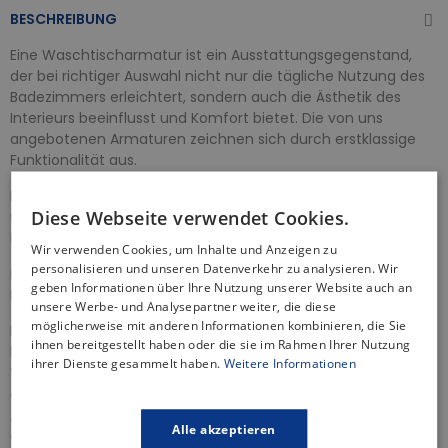
BESCHREIBUNG
Eine Waschtischarmatur ist ein Ausstattungsgegenstand,
der bei richtiger Auswahl nicht nur die tägliche Nutzung des
Badezimmers erleichtert, sondern auch die Ästhetik des
Interieurs beeinflusst und Komfort bietet. Die von uns
angebotenen Armaturen zeichnen sich durch erstklassige
Funktionalität aus.
Die Waschtischbatterie der Serie
ARGOX
ist eine innovative
Diese Webseite verwendet Cookies.
und zugleich elegante Anwendung der Farbe Chrom, die
Ihrem Waschtisch einen modernen Look verleiht.
Wir verwenden Cookies, um Inhalte und Anzeigen zu
personalisieren und unseren Datenverkehr zu analysieren. Wir
Die klassische Farbe ist immer für den Einsatz im
geben Informationen über Ihre Nutzung unserer Website auch an
Badezimmer eine sichere und bewährte Option.
unsere Werbe- und Analysepartner weiter, die diese
möglicherweise mit anderen Informationen kombinieren, die Sie
Der Keramikkopf im Inneren der Armatur garantiert eine
ihnen bereitgestellt haben oder die sie im Rahmen Ihrer Nutzung
lange Lebensdauer und verhindert Leckagen. Dieser
ihrer Dienste gesammelt haben.
Weitere Informationen
Waschtischmischer ist nicht nur funktional, sondern auch
ästhetisch ansprechend und verleiht Ihrem Bad Eleganz. Die
Armatur zeichnet sich durch ihre Oval-Form aus, die zu ihrer
Alle akzeptieren
einfachen Handhabung beiträgt. Sie ist aus Messing