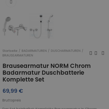
Zum Vergrößern anklicken
Startseite
BADARMATUREN
DUSCHARMATUREN
BRAUSEARMATUREN
Brausearmatur NORM Chrom
Badarmatur Duschbatterie
Komplette Set
69,99 €
Bruttopreis
Das Set beinhaltet: Komplette Brausearmatur in Chrom.