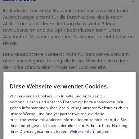
Im Badezimmer ist die Brausearmatur das unverzichtbare
Ausstattungselement für die Duschkabine, das je nach
Abstimmung mit der Einrichtung die tägliche Pflege
revolutionieren und die Optik beeinflussen kann. Unser
Angebot an Mischern garantiert Funktionalität auf höchstem
Niveau.
Die Brausebatterie
NORM
ist nicht nur innovative, sondern
auch eine elegante Lösung, die Ihrem Waschbecken dank
der Farbe Chrom einen modernen Look verleiht.
Die Farbe Chrom ist eine vielseitige und zeitlose Option, die
sich gut für die Badezimmereinrichtung eignet. Dank ihrer
Diese Webseite verwendet Cookies.
Neutralität passt sie zu jedem Stil und lässt sich leicht mit
Wir verwenden Cookies, um Inhalte und Anzeigen zu
anderen Armaturen kombinieren.
personalisieren und unseren Datenverkehr zu analysieren. Wir
geben Informationen über Ihre Nutzung unserer Website auch an
Eine Duscharmatur mit Keramikkopf bedeutet
unsere Werbe- und Analysepartner weiter, die diese
Zuverlässigkeit und Langlebigkeit für viele Jahre und vor
möglicherweise mit anderen Informationen kombinieren, die Sie
allem die Beseitigung des Risikos von Leckagen. Diese
ihnen bereitgestellt haben oder die sie im Rahmen Ihrer Nutzung
Armatur vereint nicht nur Funktionalität, sondern auch
ihrer Dienste gesammelt haben.
Weitere Informationen
ästhetisches Design, das Ihrem Bad einen eleganten Touch