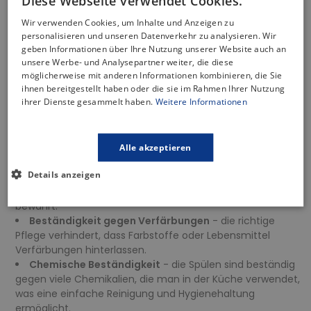
Diese Webseite verwendet Cookies.
Hitzebeständigkeit
bis zu 250 Grad Celsius - hohe
Widerstandsfähigkeit gegen extreme Temperaturen,
Wir verwenden Cookies, um Inhalte und Anzeigen zu
sodass heiße Geschirrteile frei platziert werden können,
personalisieren und unseren Datenverkehr zu analysieren. Wir
ohne Schäden zu verursachen.
geben Informationen über Ihre Nutzung unserer Website auch an
Temperaturwechselbeständigkeit
- unempfindlich
unsere Werbe- und Analysepartner weiter, die diese
gegenüber plötzlichen Temperaturschwankungen, d. h. sie
möglicherweise mit anderen Informationen kombinieren, die Sie
ihnen bereitgestellt haben oder die sie im Rahmen Ihrer Nutzung
werden durch plötzlichen Kontakt mit heißen oder kalten
ihrer Dienste gesammelt haben.
Weitere Informationen
Gegenständen nicht beschädigt.
Kratzfestigkeit
- die Oberfläche ist äußerst kratzfest.
Selbst bei täglichem Gebrauch und Kontakt mit scharfen
Küchenwerkzeugen behält sie ihr ursprüngliches Aussehen.
Alle akzeptieren
Stoßfestigkeit
- die Oberfläche ist extrem haltbar und
Details anzeigen
stoßfest, was die Spülen vor Schäden durch
herunterfallende Gegenstände oder versehentliche Stöße
bewahrt.
Beständigkeit gegen Verfärbungen
- die richtige
Pflege verhindert, dass Farbstoffe oder Lebensmittel
Verfärbungen hinterlassen.
Chemische Beständigkeit
- die Spülen sind beständig
gegen viele Chemikalien, die man in der Küche verwendet,
was eine einfache Reinigung und Hygienehaltung
ermöglicht.