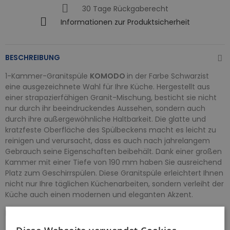
30 Tage Rückgaberecht
Informationen zur Produktsicherheit
BESCHREIBUNG
1-Kammer-Granitspüle
KOMODO
in der Farbe Schwarzist
eine ausgezeichnete Wahl für Ihre Küche. Hergestellt aus
einer strapazierfähigen Granit-Mischung, besticht sie nicht
nur durch ihr beeindruckendes Aussehen, sondern auch
durch ihre außergewöhnliche Haltbarkeit. Die glatte und
kratzfeste Oberfläche des Spülbeckens macht es leicht zu
reinigen und verursacht, dass es auch nach jahrelangem
Gebrauch seine Eigenschaften beibehält. Dank einer großen
Kammer mit einer Tiefe von 190 mm haben Sie ausreichend
Platz zum Geschirrspülen. Diese Granitspüle erleichtert Ihnen
nicht nur Ihre täglichen Küchenarbeiten, sondern verleiht der
Küche auch einen modernen und eleganten Akzent.
Merkmale der Spüle: