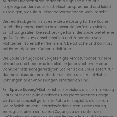
All diese Eigenschaften machen die Spülen nicht nur
langlebig, sondern auch ästhetisch ansprechend und leicht
zu reinigen, was sie zu einer hervorragenden Wahl macht.
Die rechteckige Form ist eine ideale Lösung für Ihre Küche.
Durch die geometrische Form passt sie perfekt zu vielen
Einrichtungsstilen. Die rechteckige Form der Spüle bietet eine
große Fläche zum Geschirrspülen und Zubereiten von
Mahlzeiten. So erhalten Sie mehr Arbeitsfläche und Komfort
bei Ihren täglichen Küchenaktivitäten.
Die Spüle verfügt über vorgefertigte Armaturlöcher für eine
einfache und bequeme Installation jeder Küchenarmatur.
Dank der präzisionsgefertigten Löcher ist die Spüle sofort für
den Anschluss der Armatur bereit, ohne dass zusätzliche
Bohrungen oder Anpassungen erforderlich sind.
Ein
'Space Saving'
-Siphon ist so konzipiert, dass er nur wenig
Platz unter der Spüle einnimmt. Das platzsparende Design
wird durch speziell geformte Rohre ermöglicht, die so nah
wie möglich an den Schrankwänden sitzen. Diese Lösung
ermöglicht einen einfachen Zugang zu den unter dem
Spülbecken gelagerten Gegenständen, wie z. B. Abfalleimern