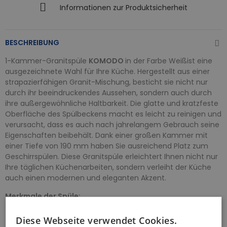
Informationen zur Produktsicherheit
BESCHREIBUNG
1-Kammer-Granitspüle
KOMODO
in der Farbe Weißist eine
ausgezeichnete Wahl für Ihre Küche. Hergestellt aus einer
strapazierfähigen Granit-Mischung, besticht sie nicht nur
durch ihr beeindruckendes Aussehen, sondern auch durch
ihre außergewöhnliche Haltbarkeit. Die glatte und kratzfeste
Oberfläche des Spülbeckens macht es leicht zu reinigen und
verursacht, dass es auch nach jahrelangem Gebrauch seine
Eigenschaften beibehält. Dank einer großen Kammer mit
einer Tiefe von 190 mm haben Sie ausreichend Platz zum
Geschirrspülen. Diese Granitspüle erleichtert Ihnen nicht nur
Ihre täglichen Küchenarbeiten, sondern verleiht der Küche
auch einen modernen und eleganten Akzent.
Merkmale der Spüle:
Hitzebeständigkeit
bis zu 250 Grad Celsius - hohe
Diese Webseite verwendet Cookies.
Widerstandsfähigkeit gegen extreme Temperaturen,