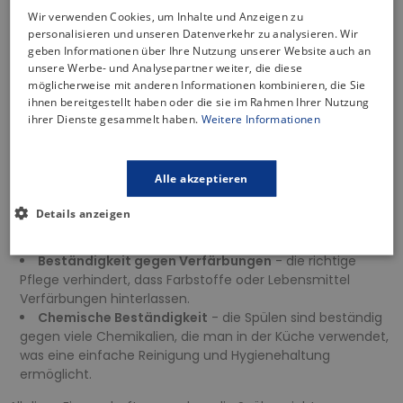
sodass heiße Geschirrteile frei platziert werden können,
Wir verwenden Cookies, um Inhalte und Anzeigen zu
ohne Schäden zu verursachen.
personalisieren und unseren Datenverkehr zu analysieren. Wir
geben Informationen über Ihre Nutzung unserer Website auch an
Temperaturwechselbeständigkeit
- unempfindlich
unsere Werbe- und Analysepartner weiter, die diese
gegenüber plötzlichen Temperaturschwankungen, d. h. sie
möglicherweise mit anderen Informationen kombinieren, die Sie
werden durch plötzlichen Kontakt mit heißen oder kalten
ihnen bereitgestellt haben oder die sie im Rahmen Ihrer Nutzung
Gegenständen nicht beschädigt.
ihrer Dienste gesammelt haben.
Weitere Informationen
Kratzfestigkeit
- die Oberfläche ist äußerst kratzfest.
Selbst bei täglichem Gebrauch und Kontakt mit scharfen
Küchenwerkzeugen behält sie ihr ursprüngliches Aussehen.
Alle akzeptieren
Stoßfestigkeit
- die Oberfläche ist extrem haltbar und
stoßfest, was die Spülen vor Schäden durch
Details anzeigen
herunterfallende Gegenstände oder versehentliche Stöße
bewahrt.
Beständigkeit gegen Verfärbungen
- die richtige
Pflege verhindert, dass Farbstoffe oder Lebensmittel
Verfärbungen hinterlassen.
Chemische Beständigkeit
- die Spülen sind beständig
gegen viele Chemikalien, die man in der Küche verwendet,
was eine einfache Reinigung und Hygienehaltung
ermöglicht.