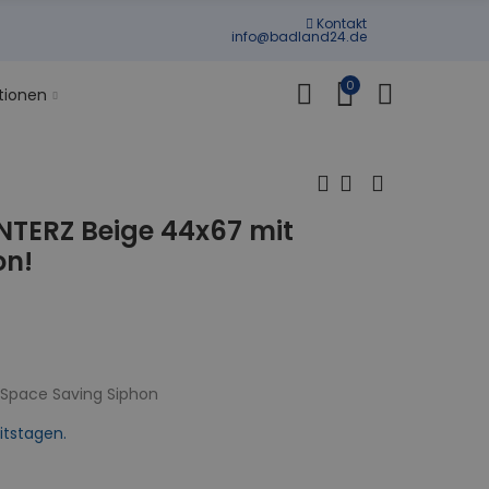
Kontakt
info@badland24.de
0
tionen
NTERZ Beige 44x67 mit
on!
d Space Saving Siphon
itstagen.