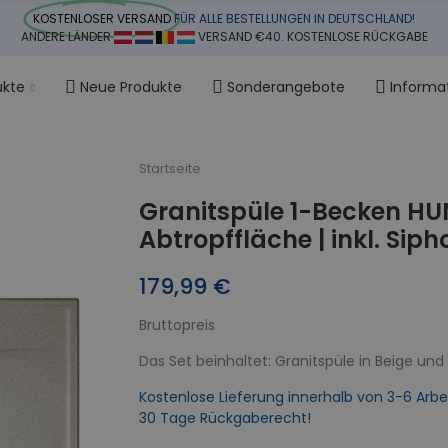
KOSTENLOSER VERSAND
FÜR ALLE BESTELLUNGEN IN DEUTSCHLAND!
ANDERE LÄNDER
VERSAND €40. KOSTENLOSE RÜCKGABE
ukte
Neue Produkte
Sonderangebote
Informa
Startseite
Granitspüle 1-Becken HU
Abtropffläche | inkl. Siph
179,99 €
Bruttopreis
Das Set beinhaltet: Granitspüle in Beige un
Kostenlose Lieferung innerhalb von 3-6 Arbe
30 Tage Rückgaberecht!