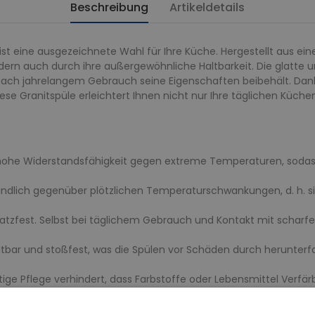
Beschreibung
Artikeldetails
ist eine ausgezeichnete Wahl für Ihre Küche. Hergestellt aus ein
dern auch durch ihre außergewöhnliche Haltbarkeit. Die glatte
h nach jahrelangem Gebrauch seine Eigenschaften beibehält. Da
ese Granitspüle erleichtert Ihnen nicht nur Ihre täglichen Küch
 hohe Widerstandsfähigkeit gegen extreme Temperaturen, sodass 
dlich gegenüber plötzlichen Temperaturschwankungen, d. h. si
ratzfest. Selbst bei täglichem Gebrauch und Kontakt mit scharf
ltbar und stoßfest, was die Spülen vor Schäden durch herunter
htige Pflege verhindert, dass Farbstoffe oder Lebensmittel Verfä
eständig gegen viele Chemikalien, die man in der Küche verwen