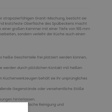
er strapazierfähigen Granit-Mischung, besticht sie
 und kratzfeste Oberfläche des Spülbeckens macht
nk einer großen Kammer mit einer Tiefe von 165 mm
enarbeiten, sondern verleiht der Küche auch einen
heiße Geschirrteile frei platziert werden können,
e werden durch plötzlichen Kontakt mit heißen
en Küchenwerkzeugen behält sie ihr ursprüngliches
fallende Gegenstände oder versehentliche Stöße
rbungen hinterlassen.
det, was eine einfache Reinigung und