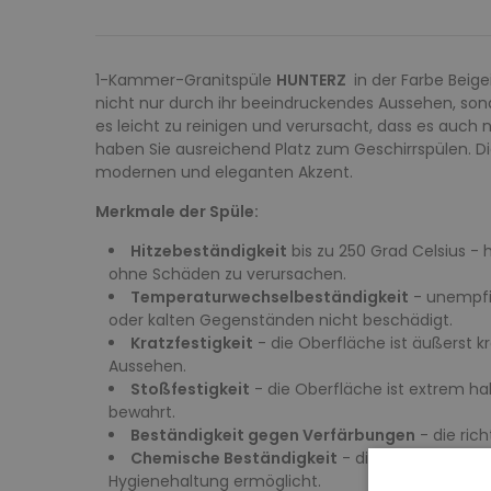
1-Kammer-Granitspüle
HUNTERZ
in der Farbe Beige
nicht nur durch ihr beeindruckendes Aussehen, son
es leicht zu reinigen und verursacht, dass es auc
haben Sie ausreichend Platz zum Geschirrspülen. Di
modernen und eleganten Akzent.
Merkmale der Spüle:
Hitzebeständigkeit
bis zu 250 Grad Celsius -
ohne Schäden zu verursachen.
Temperaturwechselbeständigkeit
- unempfin
oder kalten Gegenständen nicht beschädigt.
Kratzfestigkeit
- die Oberfläche ist äußerst k
Aussehen.
Stoßfestigkeit
- die Oberfläche ist extrem ha
bewahrt.
Beständigkeit gegen Verfärbungen
- die ric
Chemische Beständigkeit
- die Spülen sind b
Hygienehaltung ermöglicht.