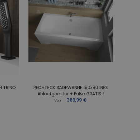
H TRINO
RECHTECK BADEWANNE 190x90 INES
RECHT
Ablaufgarnitur + Füße GRATIS !
Abl
369,99 €
Von