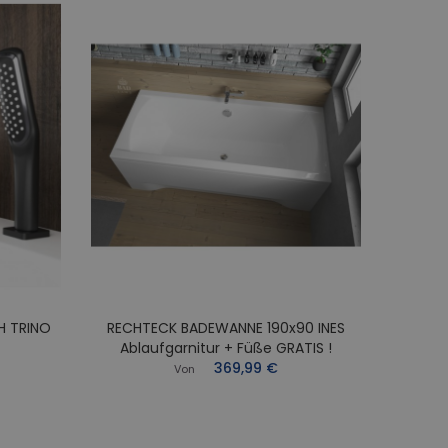
H TRINO
RECHTECK BADEWANNE 190x90 INES
RECHT
Ablaufgarnitur + Füße GRATIS !
Abl
369,99 €
Von