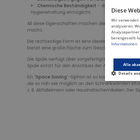
Chemische Beständigkeit
- die Spülen sind b
Diese Web
Hygienehaltung ermöglicht.
Wir verwenden 
All diese Eigenschaften machen die Spülen nicht nu
analysieren. W
macht.
Analysepartner 
bereitgestellt 
Die rechteckige Form ist eine ideale Lösung für Ihr
Informationen
bietet eine große Fläche zum Geschirrspülen und Zu
Die Spüle verfügt über vorgefertigte Armaturlöcher
Alle akz
Spüle sofort für den Anschluss der Armatur bereit,
Details an
Ein
'Space Saving'
-Siphon ist so konzipiert, dass 
die so nah wie möglich an den Schrankwänden sitz
z. B. Abfalleimern oder Haushaltschemikalien. Der Si