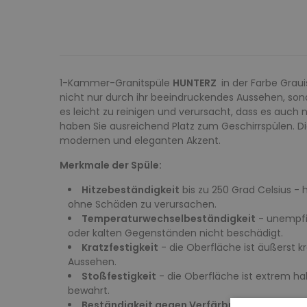
1-Kammer-Granitspüle
HUNTERZ
in der Farbe Graui
nicht nur durch ihr beeindruckendes Aussehen, son
es leicht zu reinigen und verursacht, dass es auc
haben Sie ausreichend Platz zum Geschirrspülen. Di
modernen und eleganten Akzent.
Merkmale der Spüle:
Hitzebeständigkeit
bis zu 250 Grad Celsius -
ohne Schäden zu verursachen.
Temperaturwechselbeständigkeit
- unempfin
oder kalten Gegenständen nicht beschädigt.
Kratzfestigkeit
- die Oberfläche ist äußerst k
Aussehen.
Stoßfestigkeit
- die Oberfläche ist extrem ha
bewahrt.
Beständigkeit gegen Verfärbungen
- die ric