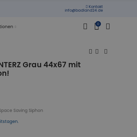
Kontakt
info@badland24.de
0
tionen
NTERZ Grau 44x67 mit
on!
 Space Saving Siphon
itstagen.