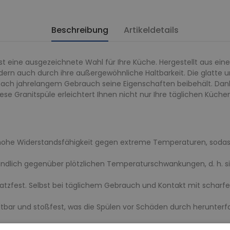
Beschreibung
Artikeldetails
st eine ausgezeichnete Wahl für Ihre Küche. Hergestellt aus eine
dern auch durch ihre außergewöhnliche Haltbarkeit. Die glatte
h nach jahrelangem Gebrauch seine Eigenschaften beibehält. Da
ese Granitspüle erleichtert Ihnen nicht nur Ihre täglichen Küch
 hohe Widerstandsfähigkeit gegen extreme Temperaturen, sodass 
dlich gegenüber plötzlichen Temperaturschwankungen, d. h. si
ratzfest. Selbst bei täglichem Gebrauch und Kontakt mit scharf
ltbar und stoßfest, was die Spülen vor Schäden durch herunter
htige Pflege verhindert, dass Farbstoffe oder Lebensmittel Verfä