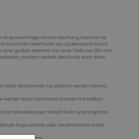
r strapazierfähigen Granit-Mischung, besticht sie
 und kratzfeste Oberfläche des Spülbeckens macht
nk einer großen Kammer mit einer Tiefe von 165 mm
enarbeiten, sondern verleiht der Küche auch einen
heiße Geschirrteile frei platziert werden können,
e werden durch plötzlichen Kontakt mit heißen
en Küchenwerkzeugen behält sie ihr ursprüngliches
fallende Gegenstände oder versehentliche Stöße
rbungen hinterlassen.