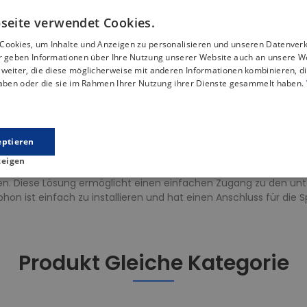
eständig gegen viele Chemikalien, die man in der Küche verwen
seite verwendet Cookies.
Cookies, um Inhalte und Anzeigen zu personalisieren und unseren Datenver
r langlebig, sondern auch ästhetisch ansprechend und leicht zu
ir geben Informationen über Ihre Nutzung unserer Website auch an unsere W
weiter, die diese möglicherweise mit anderen Informationen kombinieren, di
haben oder die sie im Rahmen Ihrer Nutzung ihrer Dienste gesammelt haben.
e Küche. Durch die geometrische Form passt sie perfekt zu vielen
bereiten von Mahlzeiten. So erhalten Sie mehr Arbeitsfläche un
 für eine einfache und bequeme Installation jeder Küchenarmatur
eptieren
 ohne dass zusätzliche Bohrungen oder Anpassungen erforderlich 
zeigen
er nur wenig Platz unter der Spüle einnimmt. Das platzsparende D
en. Diese Lösung ermöglicht einen einfachen Zugang zu den u
phon ist einfach zu installieren und hat einen Anschluss für die
Produkt Gleiche Kategorie