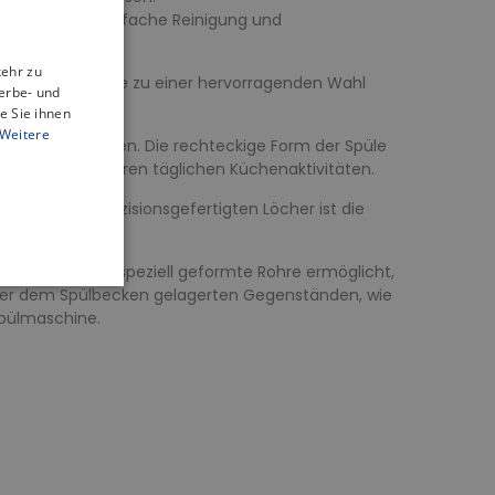
det, was eine einfache Reinigung und
kehr zu
 reinigen, was sie zu einer hervorragenden Wahl
erbe- und
e Sie ihnen
Weitere
 Einrichtungsstilen. Die rechteckige Form der Spüle
d Komfort bei Ihren täglichen Küchenaktivitäten.
. Dank der präzisionsgefertigten Löcher ist die
sind.
esign wird durch speziell geformte Rohre ermöglicht,
nter dem Spülbecken gelagerten Gegenständen, wie
 Spülmaschine.