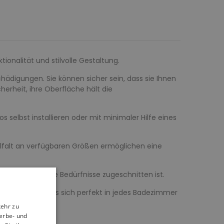
ionalität und stilvolle Gestaltung.
hädigungen. Sie können sicher sein, dass sie Ihnen
herheit, ihre Oberfläche hält die
s selbst installieren oder mit minimaler Hilfe eines
elfalt an verfügbaren Größen ermöglichen eine
n auch auf Ihre Bedürfnisse zugeschnitten ist.
s Aussehen, das sich perfekt in jedes Badezimmer
kehr zu
erbe- und