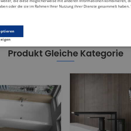
weiter, die diese möglicherweise mit anderen Informationen kombinieren, di
haben oder die sie im Rahmen Ihrer Nutzung ihrer Dienste gesammelt haben.
 der eine stabile Unterstützung für die Konstruktion der Dusch
 mit einem Durchmesser von ⌀ 50 ausgestattet, der eine hervo
eptieren
zeigen
Produkt Gleiche Kategorie