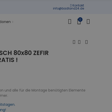
Kontakt
info@badland24.de
0
tionen
CH 80x80 ZEFIR
ATIS !
on und alle für die Montage benötigten Elemente
mmer.
itstagen.
ung!