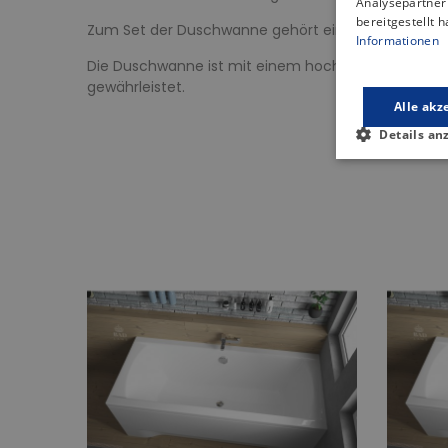
Analysepartner 
bereitgestellt 
Zum Set der Duschwanne gehört ein solider Rahmen,
Informationen
Die Duschwanne ist mit einem hochwertigen Ablauf
gewährleistet.
Alle akz
Details an