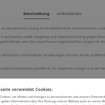
Beschreibung
Artikeldetails
ist die perfekte Lösung für Ihr Badezimmer, bietet Komfort, Funkt
re Duschwanne solide, langlebig und widerstandsfähig gegen Besc
sbild dienen wird. Die rutschfesten Eigenschaften sorgen für Sic
en einfachen und intuitiven Anweisungen können Sie sie problemlo
unsere Duschwanne perfekt an. Ihr elegantes Design und die Vi
ersichert, dass unsere Duschwanne nicht nur funktional, sonder
seite verwendet Cookies.
e 80x80, verleiht Ihrem Badezimmer ein modernes und schlichte
Cookies, um Inhalte und Anzeigen zu personalisieren und unseren Datenver
ir geben Informationen über Ihre Nutzung unserer Website auch an unsere W
fort und leichte Reinigung gewährleistet.