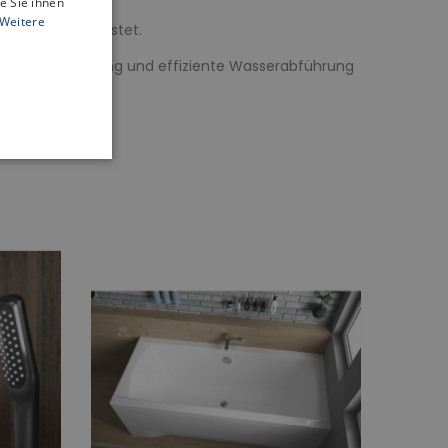
e Sie ihnen
Weitere
wanne gewährleistet.
rragende Leistung und effiziente Wasserabführung