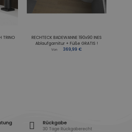
H TRINO
RECHTECK BADEWANNE 190x90 INES
RECHT
Ablaufgarnitur + Füße GRATIS !
Abl
369,99 €
Von
atung
Rückgabe
30 Tage Rückgaberecht