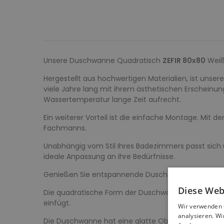
Unsere Duschwanne Quadratisch
ZEFIR 80x80
Weiß 
Hergestellt aus hochwertigen Materialien, ist unse
viele Jahre lang mit ihrem ästhetischen Erscheinung
Wassertemperatur lange Zeit aufrecht.
Ein weiterer Vorteil ist die einfache Montage. Mit d
Fachmanns.
Unabhängig vom Stil Ihres Badezimmers passt sich 
ideale Anpassung an Ihre Bedürfnisse.
Genießen Sie entspannende Duschen und seien Sie v
Diese Web
Die quadratische Form der Duschwanne in der Größ
einfügt.
Wir verwenden 
analysieren. W
Die Duschwanne hat eine glatte Oberfläche, die Kom