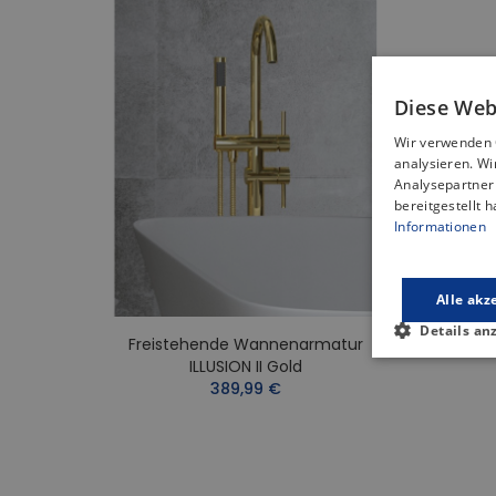
Diese Web
Wir verwenden 
analysieren. W
Analysepartner 
bereitgestellt 
Informationen
Alle akz
Details an
Freistehende Wannenarmatur
Fre
ILLUSION II Gold
389,99 €