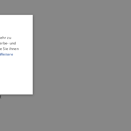
kehr zu
erbe- und
e Sie ihnen
Weitere
atur
t