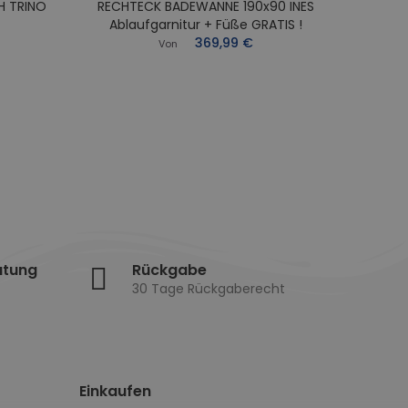
H TRINO
RECHTECK BADEWANNE 190x90 INES
RECHT
Ablaufgarnitur + Füße GRATIS !
Abl
369,99 €
Von
atung
Rückgabe
30 Tage Rückgaberecht
Einkaufen