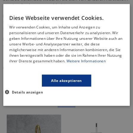
von Acrylbadewannen abhebt.
Das Produkt, das nur aus Acryl ohne Beteiligung anderer
Diese Webseite verwendet Cookies.
Substanzen hergestellt wird, garantiert, dass es immer
Wir verwenden Cookies, um Inhalte und Anzeigen zu
schneeweiß und extrem langlebig ist.
personalisieren und unseren Datenverkehr zu analysieren. Wir
geben Informationen über Ihre Nutzung unserer Website auch an
Der größte Vorteil von Acrylbadewannen ist die Einhaltung
unsere Werbe- und Analysepartner weiter, die diese
der Wassertemperatur während des gesamten Bades.
möglicherweise mit anderen Informationen kombinieren, die Sie
ihnen bereitgestellt haben oder die sie im Rahmen Ihrer Nutzung
ihrer Dienste gesammelt haben.
Weitere Informationen
ARTIKELDETAILS
Alle akzeptieren
Das könnte Sie auch
Details anzeigen
interessieren