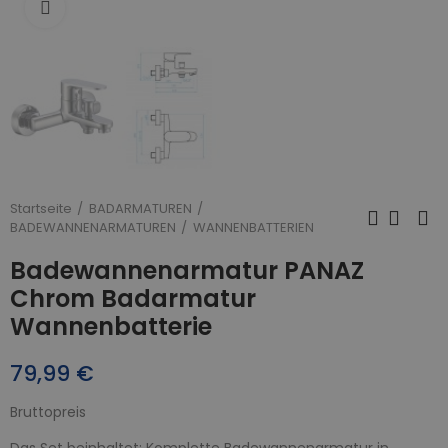
Zum Vergrößern anklicken
Startseite
BADARMATUREN
BADEWANNENARMATUREN
WANNENBATTERIEN
Badewannenarmatur PANAZ
Chrom Badarmatur
Wannenbatterie
79,99 €
Bruttopreis
Das Set beinhaltet: Komplette Badewannenarmatur in