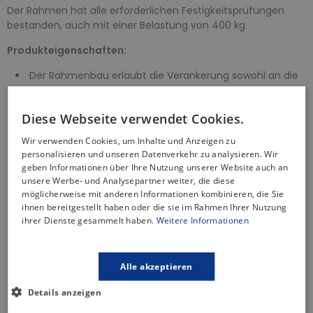
Der Rahmen hat alle erforderlichen Festigkeitsprüfungen
bestanden, auch mit einer Belastung von 400 kg.
Produkteigenschaften:
Der Rahmenbau erlaubt die Verankerung sowohl an die
Gipskartonplatten als auch an die tragenden Wände.
Das installierte Modul wird mit einer Gipskartonplatte
Diese Webseite verwendet Cookies.
verkleidet und es sind keine zusätzlichen Befestigungs-
oder Verankerungselemente erforderlich.
Wir verwenden Cookies, um Inhalte und Anzeigen zu
Die Konstruktion der Polystyrol-Isolierung verhindert die
personalisieren und unseren Datenverkehr zu analysieren. Wir
Bildung von Kondenswasser auf der Oberfläche des
geben Informationen über Ihre Nutzung unserer Website auch an
Behälters und dämpft die Vibrationen des Behälters.
unsere Werbe- und Analysepartner weiter, die diese
Vorbereitet für den Anschluss einer Halterung mit einer
möglicherweise mit anderen Informationen kombinieren, die Sie
DG 1/2″-Umwandlung für Bidet-Sitze und Sprays.
ihnen bereitgestellt haben oder die sie im Rahmen Ihrer Nutzung
ihrer Dienste gesammelt haben.
Weitere Informationen
Unabhängig einstellbare Zweimengenspülung mit
Hygienereserve.
Kompatibel mit allen flächenbündigen AlcaPlast-
Platten.
Alle akzeptieren
Wasserzulauf von hinten/oben.
Details anzeigen
Der Tank ist aus einem Stück gefertigt, wodurch eine
100%ige Dichtigkeit gewährleistet ist.