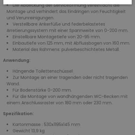
Die Abdeckung der Serviceöffnung vereinfacht die
Montage und verhindert das Eindringen von Feuchtigkeit
und Verunreinigungen.
Verstellbare Ankerfüße und federbelastetes
Arretierungssystem mit einer Spannweite von 0-200 mm.
Einstellbare Montagetiefe von 20-95 mm.
Einbautiefe von 125 mm, mit Abflussbogen von 160 mm.
Material des Rahmens: pulverbeschichtetes Metall.
Anwendung:
Hängende Toilettenschüssel.
Zur Montage an einer tragenden oder nicht tragenden
Wand.
Für Bodenstärke 0-200 mm.
Für die Montage von wandhängenden WC-Becken mit
einem Anschlussraster von 180 mm oder 230 mm.
Spezifikation:
Kartonmasse : 530x1195x145 mm
Gewicht 13,9 kg