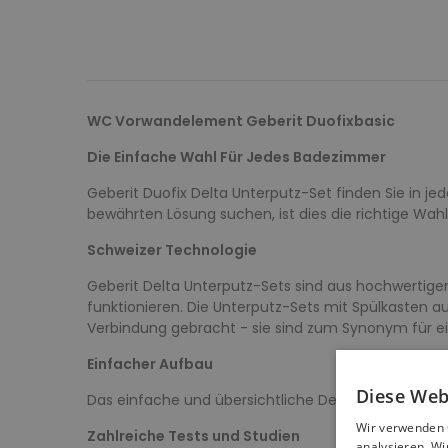
WC Vorwandelement Geberit Duofixbasic
Die Einfache Wahl Für Jedes Badezimmer
Geberit Duofix Delta Unterputz-Set finden Sie in jed
bewährten Lösung suchen, ist dies die richtige Wahl 
Schweizer Technologie
Geberit Delta Unterputz-Sets sind aus hochwertigen 
funktionieren. Die Unterputz-Sets mit Spülkasten a
Verbindung gebracht - sie sind zum Synonym für e
Einfacher Aufbau
Diese Web
Das einfache und übersichtliche Design ermöglicht e
Wir verwenden 
Zahlreiche Tests und Studien
analysieren. W