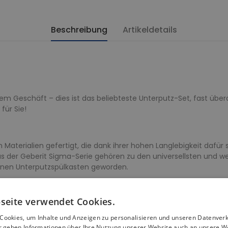
Beschreibung
Artikeldetails
em Geschäft – dies ist das beliebteste Unterputz-Set, fast überal
für Sie!
Materialien gefertigt, die dank ihrer hohen Langlebigkeit dafür
us der Geberit Sigma-Serie gehören zu den universellsten und w
inen Unterputzspülkasten geworden.
seite verwendet Cookies.
ine schnelle und problemlose Installation. Es reicht nur eine Per
Cookies, um Inhalte und Anzeigen zu personalisieren und unseren Datenver
ir geben Informationen über Ihre Nutzung unserer Website auch an unsere W