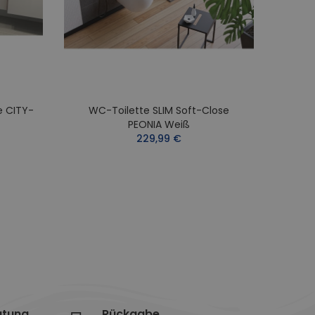
e CITY-
WC-Toilette SLIM Soft-Close
WC-To
PEONIA Weiß
229,99 €
atung
Rückgabe