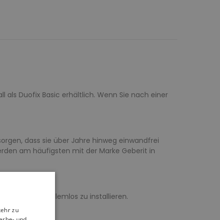
l als Duofix Basic erhältlich. Wenn Sie nach einer
 sorgen, dass sie über Jahre hinweg einwandfrei
erden am häufigsten mit der Marke Geberit in
son, um es problemlos zu installieren.
kehr zu
erbe- und