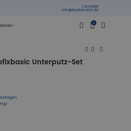
Kontakt
info@badland24.de
0
tionen
ixbasic Unterputz-Set
itstagen.
ung!