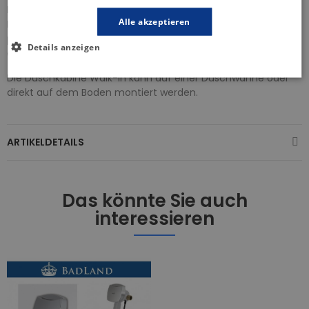
Die Wandprofile der Duschkabine eliminieren jegliche
Alle akzeptieren
Krümmung der Wand, was die Installation einfach und
präzise macht. Die Höhe der Duschkabine von 195 cm bietet
Details anzeigen
ausreichend Platz, um sich frei bewegen zu können.
Die Duschkabine Walk-In kann auf einer Duschwanne oder
direkt auf dem Boden montiert werden.
ARTIKELDETAILS
Das könnte Sie auch
interessieren