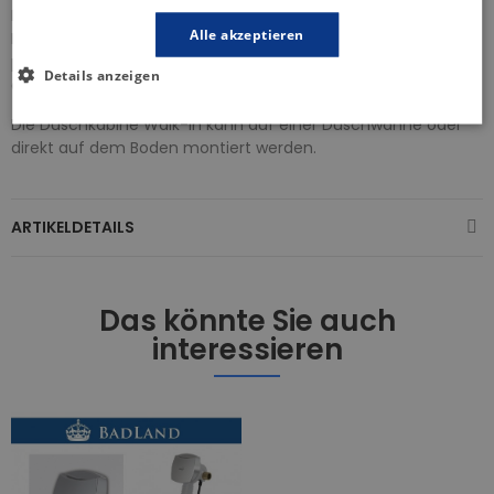
Die Wandprofile der Duschkabine eliminieren jegliche
Alle akzeptieren
Krümmung der Wand, was die Installation einfach und
präzise macht. Die Höhe der Duschkabine von 195 cm bietet
Details anzeigen
ausreichend Platz, um sich frei bewegen zu können.
Die Duschkabine Walk-In kann auf einer Duschwanne oder
direkt auf dem Boden montiert werden.
ARTIKELDETAILS
Das könnte Sie auch
interessieren