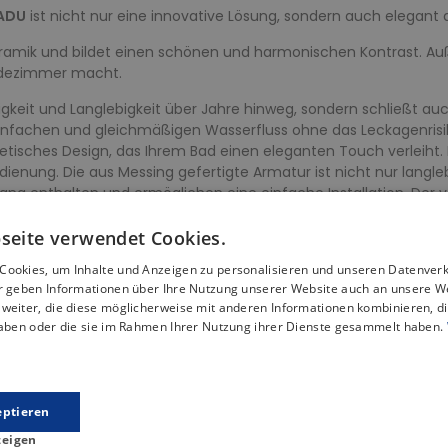
ADU
ist nicht nur eine innovative Lösung, sondern auch elegant 
eramik und bildet einen schönen und harmonischen Kontrast. Auß
Badezimmer macht.
gkeit und Langlebigkeit über Jahre hinweg, sondern schließt au
nfachen und gleichmäßigen Wasserfluss ohne das Leckagenrisik
thetisches Design, das Ihrem Bad einen eleganten Touch verleih
dienung. Die aus Messing gefertigte Armatur ist nicht nur langle
g enthalten und ermöglichen eine einfache Installation. Der v
 besonders wichtig ist.
seite verwendet Cookies.
grad des Wassers genau einstellen, wodurch er sich ideal für
Cookies, um Inhalte und Anzeigen zu personalisieren und unseren Datenver
ir geben Informationen über Ihre Nutzung unserer Website auch an unsere W
weiter, die diese möglicherweise mit anderen Informationen kombinieren, di
haben oder die sie im Rahmen Ihrer Nutzung ihrer Dienste gesammelt haben.
Produkt Gleiche Kategorie
eptieren
zeigen