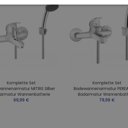
Komplette Set
Komplette Set
annenarmatur MITRIS Silber
Badewannenarmatur PEREA 
armatur Wannenbatterie
Badarmatur Wannenbatt
69,99 €
79,99 €