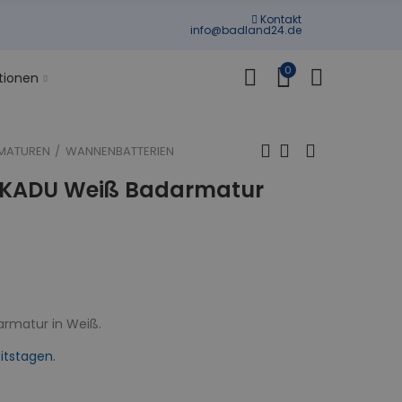
Kontakt
info@badland24.de
0
tionen
MATUREN
WANNENBATTERIEN
KADU Weiß Badarmatur
rmatur in Weiß.
itstagen.