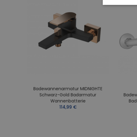
Badewannenarmatur MIDNIGHTE
KOS
Schwarz-Gold Badarmatur
Badew
tur
Wannenbatterie
Bad
114,99 €