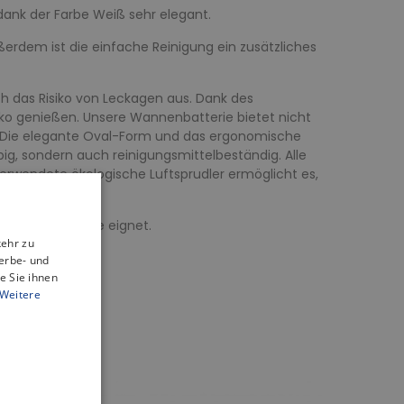
dank der Farbe Weiß sehr elegant.
erdem ist die einfache Reinigung ein zusätzliches
ch das Risiko von Leckagen aus. Dank des
o genießen. Unsere Wannenbatterie bietet nicht
t. Die elegante Oval-Form und das ergonomische
big, sondern auch reinigungsmittelbeständig. Alle
erwendete ökologische Luftsprudler ermöglicht es,
 jede Badewanne eignet.
kehr zu
erbe- und
e Sie ihnen
Weitere