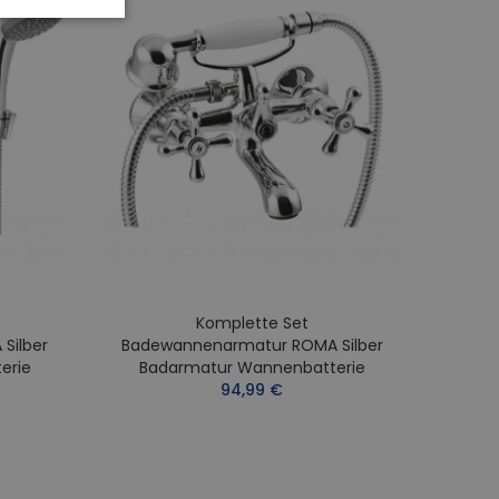
Komplette Set
Silber
Badewannenarmatur ROMA Silber
Bade
erie
Badarmatur Wannenbatterie
Ba
94,99 €