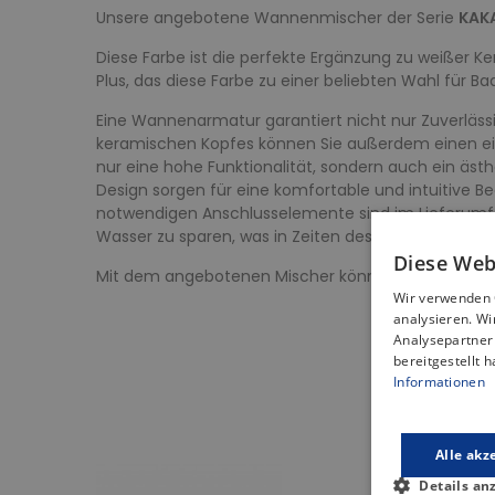
Unsere angebotene Wannenmischer der Serie
KAK
Diese Farbe ist die perfekte Ergänzung zu weißer K
Plus, das diese Farbe zu einer beliebten Wahl für 
Eine Wannenarmatur garantiert nicht nur Zuverlässi
keramischen Kopfes können Sie außerdem einen ei
nur eine hohe Funktionalität, sondern auch ein äs
Design sorgen für eine komfortable und intuitive Be
notwendigen Anschlusselemente sind im Lieferumfan
Wasser zu sparen, was in Zeiten des Umweltschutzes
Diese Web
Mit dem angebotenen Mischer können Sie den Wärme
Wir verwenden 
analysieren. W
Analysepartner 
bereitgestellt 
Informationen
Alle akz
Details an