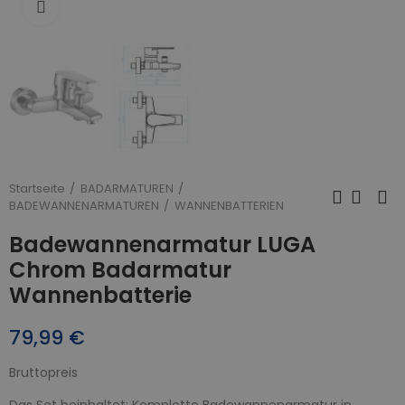
Zum Vergrößern anklicken
Startseite
BADARMATUREN
BADEWANNENARMATUREN
WANNENBATTERIEN
Badewannenarmatur LUGA
Chrom Badarmatur
Wannenbatterie
79,99 €
Bruttopreis
Das Set beinhaltet: Komplette Badewannenarmatur in